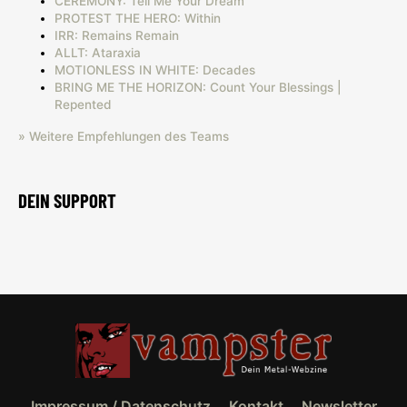
CEREMONY: Tell Me Your Dream
PROTEST THE HERO: Within
IRR: Remains Remain
ALLT: Ataraxia
MOTIONLESS IN WHITE: Decades
BRING ME THE HORIZON: Count Your Blessings |
Repented
» Weitere Empfehlungen des Teams
DEIN SUPPORT
Impressum / Datenschutz
Kontakt
Newsletter