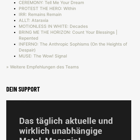
CEREMONY: Tell Me Your Dream
PROTEST THE HERO: Within
IRR: Remains Remain
ALLT: Ataraxia
MOTIONLESS IN WHITE: Decades
BRING ME THE HORIZON: Count Your Blessings |
Repented
INFERNO: The Anthropic Sophisms (On the Heights of
Despair)
MUSE: The Wow! Signal
» Weitere Empfehlungen des Teams
DEIN SUPPORT