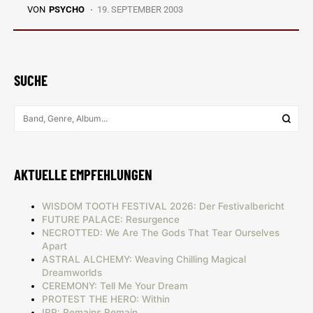
VON
PSYCHO
19. SEPTEMBER 2003
SUCHE
AKTUELLE EMPFEHLUNGEN
WISDOM TOOTH FESTIVAL 2026: Der Festivalbericht
FUTURE PALACE: Resurgence
NECROTTED: We Are The Gods That Tear Ourselves
Apart
ASTRAL ALCHEMY: Weaving Chilling Magical
Dreamworlds
CEREMONY: Tell Me Your Dream
PROTEST THE HERO: Within
IRR: Remains Remain