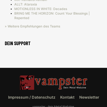
ALLT: Ataraxia
MOTIONLESS IN WHITE: Decades
BRING ME THE HORIZON: Count Your Blessings |
Repented
» Weitere Empfehlungen des Teams
DEIN SUPPORT
Impressum / Datenschutz
Kontakt
Newsletter
vampster - dein Metal Webzine.