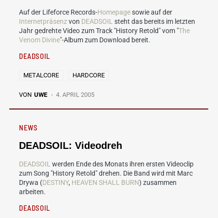
Auf der Lifeforce Records-
Homepage
sowie auf der
Internetpräsenz
von
DEADSOIL
steht das bereits im letzten
Jahr gedrehte Video zum Track "History Retold" vom "
The
Venom Divine
"-Album zum Download bereit.
DEADSOIL
METALCORE
HARDCORE
VON
UWE
4. APRIL 2005
NEWS
DEADSOIL: Videodreh
DEADSOIL
werden Ende des Monats ihren ersten Videoclip
zum Song "History Retold" drehen. Die Band wird mit Marc
Drywa (
DESTINY
,
HEAVEN SHALL BURN
) zusammen
arbeiten.
DEADSOIL