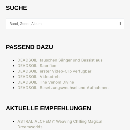
SUCHE
PASSEND DAZU
DEADSOIL: tauschen Sänger und Bassist aus
DEADSOIL: Sacrifice
DEADSOIL: erster Video-Clip verfügbar
DEADSOIL: Videodreh
DEADSOIL: The Venom Divine
DEADSOIL: Besetzungswechsel und Aufnahmen
AKTUELLE EMPFEHLUNGEN
ASTRAL ALCHEMY: Weaving Chilling Magical
Dreamworlds