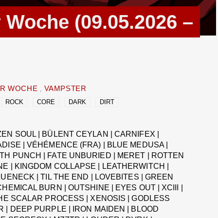
r Woche (09.05.2026 –
ER WOCHE
VAMPSTER
ROCK
CORE
DARK
DIRT
EN SOUL | BÜLENT CEYLAN | CARNIFEX |
ADISE | VÉHÉMENCE (FRA) | BLUE MEDUSA |
TH PUNCH | FATE UNBURIED | MERET | ROTTEN
NE | KINGDOM COLLAPSE | LEATHERWITCH |
LUENECK | TIL THE END | LOVEBITES | GREEN
HEMICAL BURN | OUTSHINE | EYES OUT | XCIII |
 THE SCALAR PROCESS | XENOSIS | GODLESS
R | DEEP PURPLE | IRON MAIDEN | BLOOD