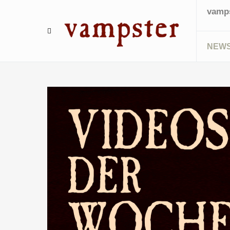
vamps
NEW