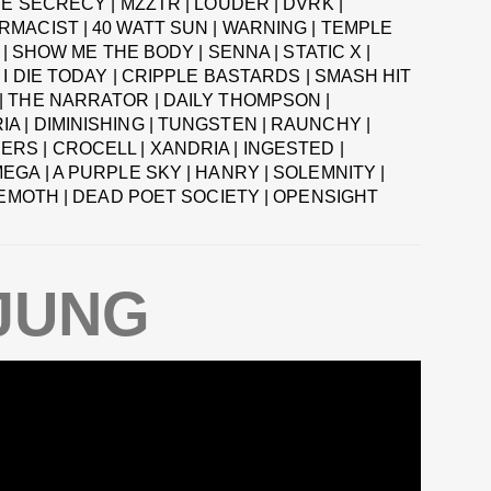
E SECRECY | MZZTR | LOUDER | DVRK |
MACIST | 40 WATT SUN | WARNING | TEMPLE
 | SHOW ME THE BODY | SENNA | STATIC X |
 I DIE TODAY | CRIPPLE BASTARDS | SMASH HIT
| THE NARRATOR | DAILY THOMPSON |
 | DIMINISHING | TUNGSTEN | RAUNCHY |
S | CROCELL | XANDRIA | INGESTED |
EGA | A PURPLE SKY | HANRY | SOLEMNITY |
HAEMOTH | DEAD POET SOCIETY | OPENSIGHT
JUNG