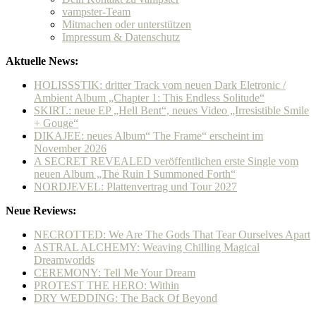
vampster-Team
Mitmachen oder unterstützen
Impressum & Datenschutz
Aktuelle News:
HOLISSSTIK: dritter Track vom neuen Dark Eletronic /
Ambient Album „Chapter 1: This Endless Solitude“
SKIRT.: neue EP „Hell Bent“, neues Video „Irresistible Smile
+ Gouge“
DIKAJEE: neues Album“ The Frame“ erscheint im
November 2026
A SECRET REVEALED veröffentlichen erste Single vom
neuen Album „The Ruin I Summoned Forth“
NORDJEVEL: Plattenvertrag und Tour 2027
Neue Reviews:
NECROTTED: We Are The Gods That Tear Ourselves Apart
ASTRAL ALCHEMY: Weaving Chilling Magical
Dreamworlds
CEREMONY: Tell Me Your Dream
PROTEST THE HERO: Within
DRY WEDDING: The Back Of Beyond