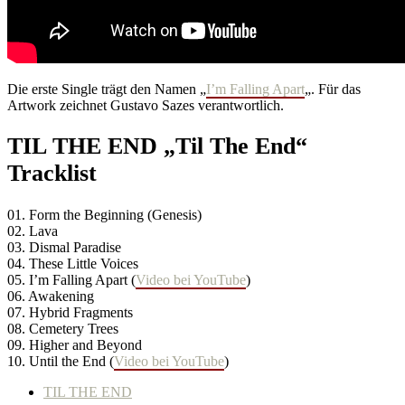
Die erste Single trägt den Namen „
I’m Falling Apart
„. Für das
Artwork zeichnet Gustavo Sazes verantwortlich.
TIL THE END „Til The End“
Tracklist
01. Form the Beginning (Genesis)
02. Lava
03. Dismal Paradise
04. These Little Voices
05. I’m Falling Apart (
Video bei YouTube
)
06. Awakening
07. Hybrid Fragments
08. Cemetery Trees
09. Higher and Beyond
10. Until the End (
Video bei YouTube
)
TIL THE END