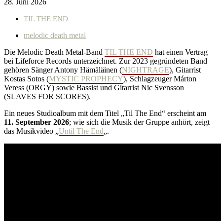
28. Juni 2026
TIL THE END
melodic death metal
Die Melodic Death Metal-Band
TIL THE END
hat einen Vertrag
bei Lifeforce Records unterzeichnet. Zur 2023 gegründeten Band
gehören Sänger Antony Hämäläinen (
NIGHTRAGE
), Gitarrist
Kostas Sotos (
MYSTIC PROPHECY
), Schlagzeuger Márton
Veress (ORGY) sowie Bassist und Gitarrist Nic Svensson
(SLAVES FOR SCORES).
Ein neues Studioalbum mit dem Titel „Til The End“ erscheint am
11. September 2026
; wie sich die Musik der Gruppe anhört, zeigt
das Musikvideo „
Until The End
„.