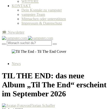
WEITERE
KONTAKT
Dein Kontakt zu vampster
vampster-Team
Mitmachen oder unterstützen
Impressum & Datenschutz
🗯 Newsletter
News
TIL THE END: das neue
Album „Til The End“ erscheint
im September 2026
von
Florian Schaffer