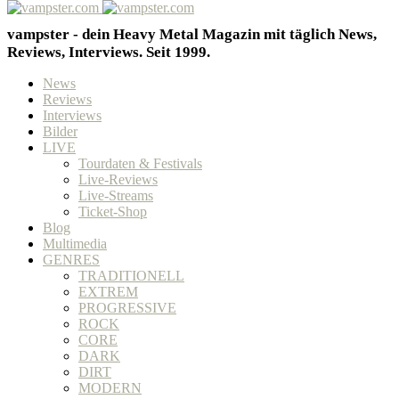
vampster - dein Heavy Metal Magazin mit täglich News,
Reviews, Interviews. Seit 1999.
News
Reviews
Interviews
Bilder
LIVE
Tourdaten & Festivals
Live-Reviews
Live-Streams
Ticket-Shop
Blog
Multimedia
GENRES
TRADITIONELL
EXTREM
PROGRESSIVE
ROCK
CORE
DARK
DIRT
MODERN