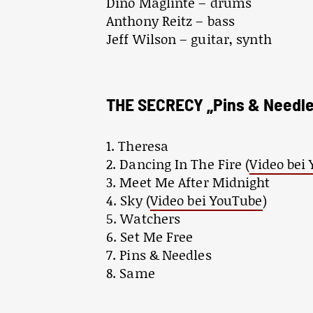
Dino Maglinte – drums
Anthony Reitz – bass
Jeff Wilson – guitar, synth
THE SECRECY „Pins & Needles
1. Theresa
2. Dancing In The Fire (
Video bei
3. Meet Me After Midnight
4. Sky (
Video bei YouTube
)
5. Watchers
6. Set Me Free
7. Pins & Needles
8. Same