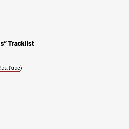
“ Tracklist
 YouTube
)