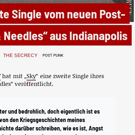
e Single vom neuen Post-
 Needles“ aus Indianapolis
THE SECRECY
POST PUNK
Y
hat mit „
Sky
“ eine zweite Single ihres
es“ veröffentlicht.
ter und bedrohlich, doch eigentlich ist es
rt von den Kriegsgeschichten meines
ichte darüber schreiben, wie es ist, Angst