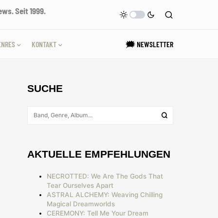
ws. Seit 1999.
ENRES
KONTAKT
🗯 NEWSLETTER
SUCHE
AKTUELLE EMPFEHLUNGEN
NECROTTED: We Are The Gods That
Tear Ourselves Apart
ASTRAL ALCHEMY: Weaving Chilling
Magical Dreamworlds
CEREMONY: Tell Me Your Dream