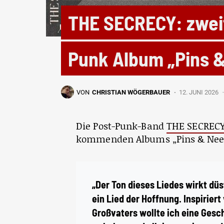
THE SECRECY: zweit
Punk Album „Pins &
VON
CHRISTIAN WÖGERBAUER
12. JUNI 2026
Die Post-Punk-Band
THE SECREC
kommenden Albums „Pins & Needl
„Der Ton dieses Liedes wirkt düs
ein Lied der Hoffnung. Inspirie
Großvaters wollte ich eine Gesch