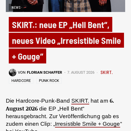
NEWS
SKIRT.: neue EP „Hell Bent“,
neues Video „Irresistible Smile
+ Gouge“
SKIRT.
VON
FLORIAN SCHAFFER
7. AUGUST 2026
HARDCORE
PUNK ROCK
6.
Die Hardcore-Punk-Band
SKIRT.
hat am
August 2026
die EP „Hell Bent“
herausgebracht. Zur Veröffentlichung gab es
zudem einen Clip: „
Irresistible Smile + Gouge
“