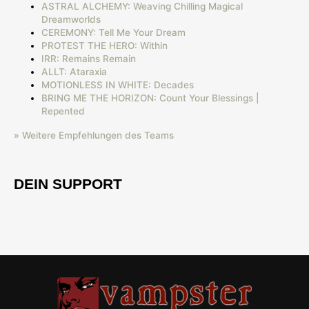
ASTRAL ALCHEMY: Weaving Chilling Magical
Dreamworlds
CEREMONY: Tell Me Your Dream
PROTEST THE HERO: Within
IRR: Remains Remain
ALLT: Ataraxia
MOTIONLESS IN WHITE: Decades
BRING ME THE HORIZON: Count Your Blessings |
Repented
» Weitere Empfehlungen des Teams
DEIN SUPPORT