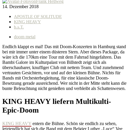
von
Frank Hellweg
14. Dezember 2018
APOSTLE OF SOLITUDE
KING HEAVY
b.s.T.
doom metal
Endlich klappt es mal! Das mit Doom-Konzerten in Hamburg stand
bei mir immer unter einem düsteren Stern. Aber dieses Package, da
wäre ich die 170km eine Tour mit dem Fahrrad hingefahren. Das
Bambi Galore im Kulturpalast von Billstedt zeigt sich als
überschaubarer, knuffiger Club mit nettem Team. Und zunehmend
vertrauten Gesichtern, vor und auf der kleinen Bühne. Nichts für
Bands mit Orchesterbegleitung, für eine klassische Doom-
Besetzung gerade ausreichend. Wer nicht in der Mitte steht kann die
bunte Beleuchtung nicht genießen und verbleibt als Schattenwesen.
KING HEAVY liefern Multikulti-
Epic-Doom
KING HEAVY
entern die Bühne. Schön sie endlich zu sehen,
letztendlich hat sich die Band mit dem Belgier Luther „Luce“ Vee