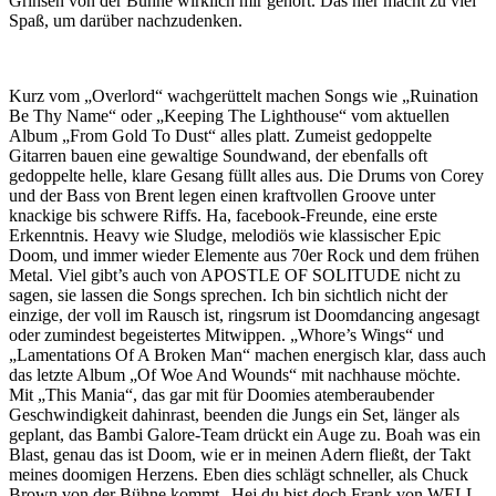
Grinsen von der Bühne wirklich mir gehört. Das hier macht zu viel
Spaß, um darüber nachzudenken.
Kurz vom „Overlord“ wachgerüttelt machen Songs wie „Ruination
Be Thy Name“ oder „Keeping The Lighthouse“ vom aktuellen
Album „From Gold To Dust“ alles platt. Zumeist gedoppelte
Gitarren bauen eine gewaltige Soundwand, der ebenfalls oft
gedoppelte helle, klare Gesang füllt alles aus. Die Drums von Corey
und der Bass von Brent legen einen kraftvollen Groove unter
knackige bis schwere Riffs. Ha, facebook-Freunde, eine erste
Erkenntnis. Heavy wie Sludge, melodiös wie klassischer Epic
Doom, und immer wieder Elemente aus 70er Rock und dem frühen
Metal. Viel gibt’s auch von APOSTLE OF SOLITUDE nicht zu
sagen, sie lassen die Songs sprechen. Ich bin sichtlich nicht der
einzige, der voll im Rausch ist, ringsrum ist Doomdancing angesagt
oder zumindest begeistertes Mitwippen. „Whore’s Wings“ und
„Lamentations Of A Broken Man“ machen energisch klar, dass auch
das letzte Album „Of Woe And Wounds“ mit nachhause möchte.
Mit „This Mania“, das gar mit für Doomies atemberaubender
Geschwindigkeit dahinrast, beenden die Jungs ein Set, länger als
geplant, das Bambi Galore-Team drückt ein Auge zu. Boah was ein
Blast, genau das ist Doom, wie er in meinen Adern fließt, der Takt
meines doomigen Herzens. Eben dies schlägt schneller, als Chuck
Brown von der Bühne kommt „Hej du bist doch Frank von WELL