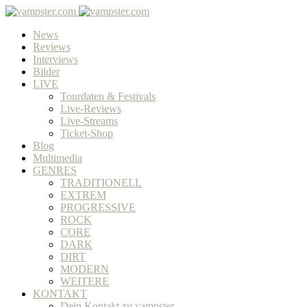
News
Reviews
Interviews
Bilder
LIVE
Tourdaten & Festivals
Live-Reviews
Live-Streams
Ticket-Shop
Blog
Multimedia
GENRES
TRADITIONELL
EXTREM
PROGRESSIVE
ROCK
CORE
DARK
DIRT
MODERN
WEITERE
KONTAKT
Dein Kontakt zu vampster