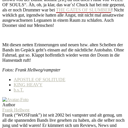
OF SOULS“. Äh, oh, ja klar, das war´s! Chuck hat bei mir gepennt,
als er noch Drummer war bei
THE GATES OF SLUMBER
! Nicht
wirklich gut, irgendwie hatten alle Angst, mit nicht mal ansatzweise
ausgewachsenen Leguanen in einem Raum zu schlafen. Auch
Doomer sind nur Menschen!
Mit diesen netten Erinnerungen und neuen bzw. alten Scheiben der
Bands im Gepäck geht’s einsam auf die nächtliche Autobahn. Ohne
Fahrrad, gut so. Klappt hoffentlich wieder wenn der Doom in die
Hansestadt ruft!
Fotos: Frank Hellweg/vampster
APOSTLE OF SOLITUDE
KING HEAVY
b.s.T.
Author
Frank Hellweg
Frank (“WOSFrank”) ist seit 2002 bei vampster und alt genug, um
all die spannenden Bands live gesehen zu haben, als die selber noch
jung und wild waren! Er kümmert sich um Reviews, News und