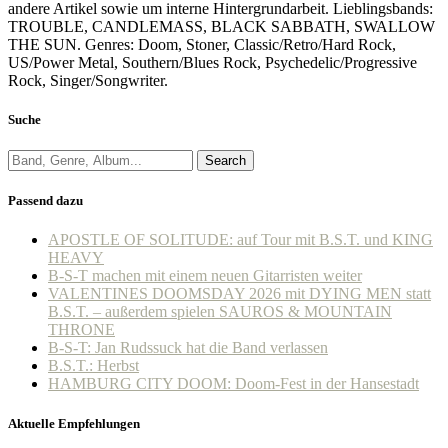
andere Artikel sowie um interne Hintergrundarbeit. Lieblingsbands:
TROUBLE, CANDLEMASS, BLACK SABBATH, SWALLOW
THE SUN. Genres: Doom, Stoner, Classic/Retro/Hard Rock,
US/Power Metal, Southern/Blues Rock, Psychedelic/Progressive
Rock, Singer/Songwriter.
Suche
Search
Passend dazu
APOSTLE OF SOLITUDE: auf Tour mit B.S.T. und KING
HEAVY
B-S-T machen mit einem neuen Gitarristen weiter
VALENTINES DOOMSDAY 2026 mit DYING MEN statt
B.S.T. – außerdem spielen SAUROS & MOUNTAIN
THRONE
B-S-T: Jan Rudssuck hat die Band verlassen
B.S.T.: Herbst
HAMBURG CITY DOOM: Doom-Fest in der Hansestadt
Aktuelle Empfehlungen