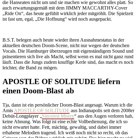
die Hanseaten nicht um und sie machen wie gewohnt alles platt. So
auch erwartungsgemäß mit dem JIMMY MACCARTHY-Cover
„Ride On“, das heute gefühlt wirklich jeder mitgröhlt. Die Spielzeit
ist fast um, egal, „Die Hoffnung“ wird noch ausgepackt.
B.S.T. belegen auch heute wieder ihren Ausnahmestatus in der
aktuellen deutschen Doom-Scene, nicht nur wegen der deutschen
Vocals. Die Hamburger überzeugen mit eigenständigem Sound und
präsentieren sich live als Macht, selbst wenn es mal nicht ganz rund
läuft. Dass die Jungs zudem knuffige Kerle sind, das macht es noch
leichter, die Band zu mögen.
APOSTLE OF SOLITUDE liefern
einen Doom-Blast ab
Tja, dann ist ein persönlicher Doom-Blast angesagt. Warum ich die
Amis
APOSTLE OF SOLITUDE
aus Indianapolis seit dem 2008er
Debüt-Longplayer „
Sincerest Misery
“ aus den Augen verloren hab,
keine Ahnung. Was folgt ist eine echte Vollbedienung, die ich so
nicht erwartet hatte. Fett, mächtig, gewaltig, und dabei immer
erhabene Melodien tragend. Ich weiß noch nicht so recht, ob das