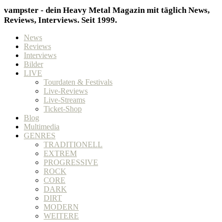
vampster - dein Heavy Metal Magazin mit täglich News,
Reviews, Interviews. Seit 1999.
News
Reviews
Interviews
Bilder
LIVE
Tourdaten & Festivals
Live-Reviews
Live-Streams
Ticket-Shop
Blog
Multimedia
GENRES
TRADITIONELL
EXTREM
PROGRESSIVE
ROCK
CORE
DARK
DIRT
MODERN
WEITERE