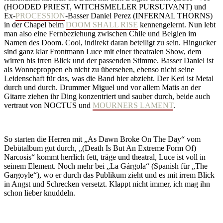
(HOODED PRIEST, WITCHSMELLER PURSUIVANT) und
Ex-
PROCESSION
-Basser Daniel Perez (INFERNAL THORNS)
in der Chapel beim
DOOM SHALL RISE
kennengelernt. Nun lebt
man also eine Fernbeziehung zwischen Chile und Belgien im
Namen des Doom. Cool, indirekt daran beteiligt zu sein. Hingucker
sind ganz klar Frontmann Luce mit einer theatralen Show, dem
wirren bis irren Blick und der passenden Stimme. Basser Daniel ist
als Wonneproppen eh nicht zu übersehen, ebenso nicht seine
Leidenschaft für das, was die Band hier abzieht. Der Kerl ist Metal
durch und durch. Drummer Miguel und vor allem Matis an der
Gitarre ziehen ihr Ding konzentriert und sauber durch, beide auch
vertraut von NOCTUS und
MOURNERS LAMENT
.
So starten die Herren mit „As Dawn Broke On The Day“ vom
Debütalbum gut durch, „(Death Is But An Extreme Form Of)
Narcosis“ kommt herrlich fett, träge und theatral, Luce ist voll in
seinem Element. Noch mehr bei „La Gárgola“ (Spanish für „The
Gargoyle“), wo er durch das Publikum zieht und es mit irrem Blick
in Angst und Schrecken versetzt. Klappt nicht immer, ich mag ihn
schon lieber knuddeln.