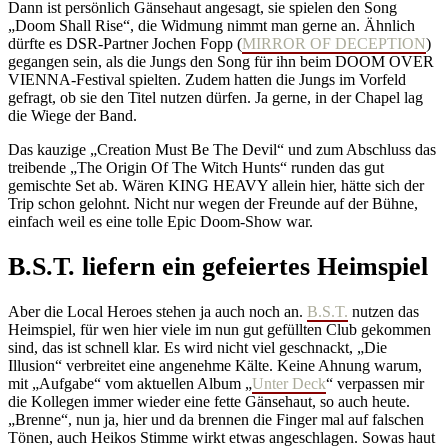
Dann ist persönlich Gänsehaut angesagt, sie spielen den Song
„Doom Shall Rise“, die Widmung nimmt man gerne an. Ähnlich
dürfte es DSR-Partner Jochen Fopp (
MIRROR OF DECEPTION
)
gegangen sein, als die Jungs den Song für ihn beim DOOM OVER
VIENNA-Festival spielten. Zudem hatten die Jungs im Vorfeld
gefragt, ob sie den Titel nutzen dürfen. Ja gerne, in der Chapel lag
die Wiege der Band.
Das kauzige „Creation Must Be The Devil“ und zum Abschluss das
treibende „The Origin Of The Witch Hunts“ runden das gut
gemischte Set ab. Wären KING HEAVY allein hier, hätte sich der
Trip schon gelohnt. Nicht nur wegen der Freunde auf der Bühne,
einfach weil es eine tolle Epic Doom-Show war.
B.S.T. liefern ein gefeiertes Heimspiel
Aber die Local Heroes stehen ja auch noch an.
B.S.T.
nutzen das
Heimspiel, für wen hier viele im nun gut gefüllten Club gekommen
sind, das ist schnell klar. Es wird nicht viel geschnackt, „Die
Illusion“ verbreitet eine angenehme Kälte. Keine Ahnung warum,
mit „Aufgabe“ vom aktuellen Album „
Unter Deck
“ verpassen mir
die Kollegen immer wieder eine fette Gänsehaut, so auch heute.
„Brenne“, nun ja, hier und da brennen die Finger mal auf falschen
Tönen, auch Heikos Stimme wirkt etwas angeschlagen. Sowas haut