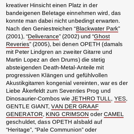
kreativer Hinsicht einen Platz in der
bandeigenen Beletage einnehmen wird, das
konnte man dabei nicht unbedingt erwarten.
Nach den Geniestreichen “
Blackwater Park
”
(2001), “
Deliverance
” (2002) und “
Ghost
Reveries
” (2005), bei denen OPETH (damals
mit Peter Lindgren an zweiter Gitarre und
Martin Lopez an den Drums) die stetig
absteigenden Death-Metal-Anteile mit
progressiven Klängen und gefühlvollen
Akustikgitarren kongenial vereinten, war es der
Liebe Åkerfeldt zum Seventies Prog und
Dinosaurier-Combos wie
JETHRO TULL
,
YES
,
GENTLE GIANT,
VAN DER GRAAF
GENERATOR
,
KING CRIMSON
oder
CAMEL
geschuldet, dass OPETH alsbald auf
“Heritage”, “Pale Communion” oder