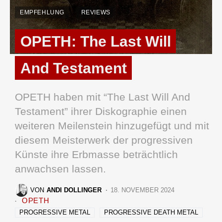
EMPFEHLUNG
REVIEWS
OPETH: The Last Will
And Testament
OPETH haben mit “The Last Will And
Testament” ihrer Diskographie einen
weiteren Meilenstein hinzugefügt und mit
diesem Meisterwerk der progressiven
Künste ihre Erbmasse beträchtlich
anwachsen lassen.
VON
ANDI DOLLINGER
18. NOVEMBER 2024
OPETH
PROGRESSIVE METAL
PROGRESSIVE DEATH METAL