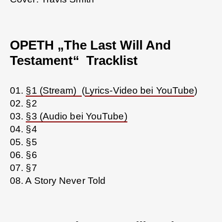
OPETH „The Last Will And
Testament“ Tracklist
01.
§1 (Stream)
(
Lyrics-Video bei YouTube
)
02. §2
03.
§3 (Audio bei YouTube)
04. §4
05. §5
06. §6
07. §7
08. A Story Never Told