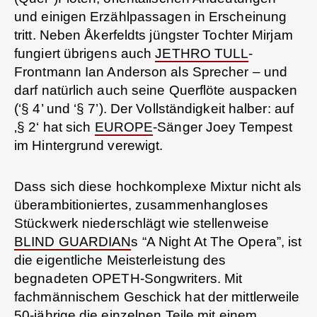
und einigen Erzählpassagen in Erscheinung
tritt. Neben Åkerfeldts jüngster Tochter Mirjam
fungiert übrigens auch
JETHRO TULL
-
Frontmann Ian Anderson als Sprecher – und
darf natürlich auch seine Querflöte auspacken
(‘§ 4’ und ‘§ 7’). Der Vollständigkeit halber: auf
‚§ 2‘ hat sich
EUROPE
-Sänger Joey Tempest
im Hintergrund verewigt.
Dass sich diese hochkomplexe Mixtur nicht als
überambitioniertes, zusammenhangloses
Stückwerk niederschlägt wie stellenweise
BLIND GUARDIAN
s “A Night At The Opera”, ist
die eigentliche Meisterleistung des
begnadeten OPETH-Songwriters. Mit
fachmännischem Geschick hat der mittlerweile
50-jährige die einzelnen Teile mit einem