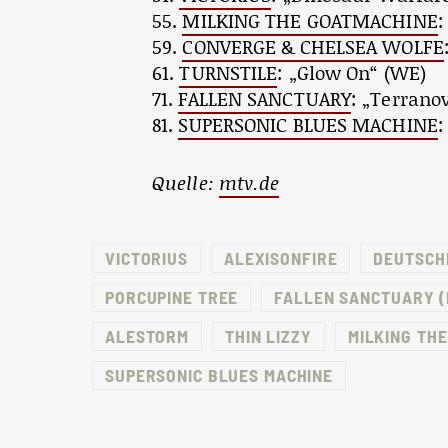
55.
MILKING THE GOATMACHINE
:
59.
CONVERGE & CHELSEA WOLFE
61.
TURNSTILE
: „Glow On“ (WE)
71.
FALLEN SANCTUARY
: „Terrano
81.
SUPERSONIC BLUES MACHINE
:
Quelle:
mtv.de
VICTORIUS
ALEXISONFIRE
DEUTSCH
PORCUPINE TREE
FALLEN SANCTUARY (
ALESTORM
THIN LIZZY
MILKING TH
SUPERSONIC BLUES MACHINE