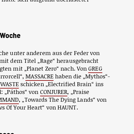
 Woche
che unter anderem aus der Feder von
P mit dem Titel „Rage“ herausgebracht
gten mit „Planet Zero“ nach. Von
GREG
rrorcell“,
MASSACRE
haben die „Mythos“-
 WASTE
schicken „Electrified Brain“ ins
: „Páthos“ von
CONJURER
, „Praise
OMMAND
, „Towards The Dying Lands“ von
s Of Your Heart“ von HAUNT.