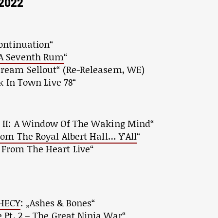
 2022
Continuation“
A Seventh Rum
“
ream Sellout“ (Re-Releasem, WE)
k In Town Live 78“
s II: A Window Of The Waking Mind“
rom The Royal Albert Hall… Y’All
“
 From The Heart Live“
PHECY
: „Ashes & Bones“
 Pt. 2 – The Great Ninja War“