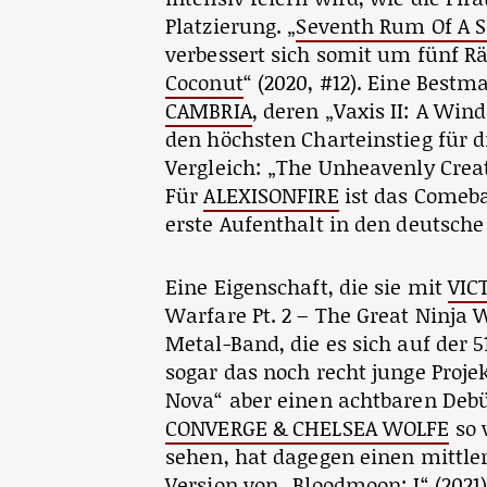
Platzierung. „
Seventh Rum Of A 
verbessert sich somit um fünf Rä
Coconut
“ (2020, #12). Eine Best
CAMBRIA
, deren „Vaxis II: A Wi
den höchsten Charteinstieg für 
Vergleich: „The Unheavenly Crea
Für
ALEXISONFIRE
ist das Comeba
erste Aufenthalt in den deutsche
Eine Eigenschaft, die sie mit
VIC
Warfare Pt. 2 – The Great Ninja 
Metal-Band, die es sich auf der 
sogar das noch recht junge Proje
Nova“ aber einen achtbaren Debüt
CONVERGE & CHELSEA WOLFE
so 
sehen, hat dagegen einen mittler
Version von „
Bloodmoon: I
“ (2021