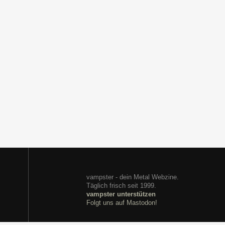
vampster - dein Metal Webzine.
Täglich frisch seit 1999.
vampster unterstützen
Folgt uns auf Mastodon!