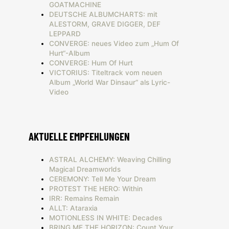
GOATMACHINE
DEUTSCHE ALBUMCHARTS: mit
ALESTORM, GRAVE DIGGER, DEF
LEPPARD
CONVERGE: neues Video zum „Hum Of
Hurt“-Album
CONVERGE: Hum Of Hurt
VICTORIUS: Titeltrack vom neuen
Album „World War Dinsaur“ als Lyric-
Video
AKTUELLE EMPFEHLUNGEN
ASTRAL ALCHEMY: Weaving Chilling
Magical Dreamworlds
CEREMONY: Tell Me Your Dream
PROTEST THE HERO: Within
IRR: Remains Remain
ALLT: Ataraxia
MOTIONLESS IN WHITE: Decades
BRING ME THE HORIZON: Count Your