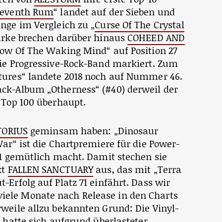
Seventh Rum
“ landet auf der Sieben und
nge im Vergleich zu „
Curse Of The Crystal
marke brechen darüber hinaus
COHEED AND
ndow Of The Waking Mind“ auf Position 27
die Progressive-Rock-Band markiert. Zum
tures“ landete 2018 noch auf Nummer 46.
ck-Album „Otherness“ (#40) derweil der
 Top 100 überhaupt.
TORIUS
geminsam haben: „Dinosaur
War“ ist die Chartpremiere für die Power-
51 gemütlich macht. Damit stechen sie
kt
FALLEN SANCTUARY
aus, das mit „Terra
-Erfolg auf Platz 71 einfährt. Dass wir
viele Monate nach Release in den Charts
weile allzu bekannten Grund: Die Vinyl-
) hatte sich aufgrund überlasteter