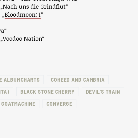
 „Nach uns die Grindflut“
: „
Bloodmoon: I
“
va“
 „Voodoo Nation“
E ALBUMCHARTS
COHEED AND CAMBRIA
ITA)
BLACK STONE CHERRY
DEVIL'S TRAIN
E GOATMACHINE
CONVERGE