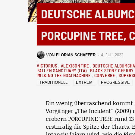
DEUTSCHE ALBUMC
PORCUPINE TREE, 
VON
FLORIAN SCHAFFER
4. JULI 2022
VICTORIUS
ALEXISONFIRE
DEUTSCHE ALBUMCH
FALLEN SANCTUARY (ITA)
BLACK STONE CHERRY
MILKING THE GOATMACHINE
CONVERGE
SUPERS
TRADITIONELL
EXTREM
PROGRESSIVE
Ein wenig überraschend kommt d
Vorgänger „The Incident“ (2009) 
erobern
PORCUPINE TREE
rund 13
erstmalig die Spitze der Charts. 
intensiv feiern wird, wie die Pir