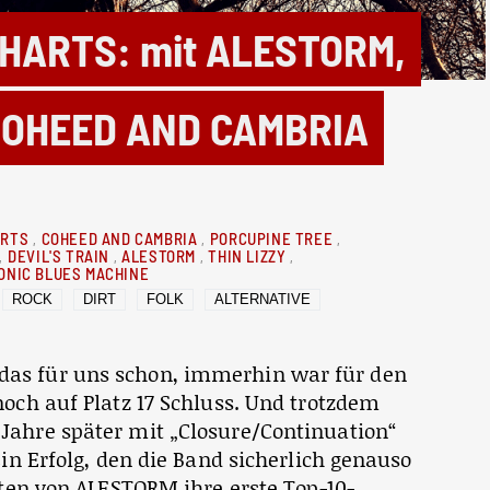
HARTS: mit ALESTORM,
COHEED AND CAMBRIA
ARTS
COHEED AND CAMBRIA
PORCUPINE TREE
DEVIL'S TRAIN
ALESTORM
THIN LIZZY
ONIC BLUES MACHINE
ROCK
DIRT
FOLK
ALTERNATIVE
as für uns schon, immerhin war für den
noch auf Platz 17 Schluss. Und trotzdem
 Jahre später mit „Closure/Continuation“
Ein Erfolg, den die Band sicherlich genauso
aten von
ALESTORM
ihre erste Top-10-