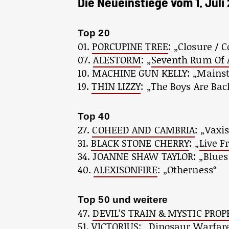
Die Neueinstiege vom 1. Juli
Top 20
01.
PORCUPINE TREE
: „Closure / 
07.
ALESTORM
: „
Seventh Rum Of 
10. MACHINE GUN KELLY: „Mainst
19.
THIN LIZZY
: „The Boys Are Bac
Top 40
27.
COHEED AND CAMBRIA
: „Vaxi
31.
BLACK STONE CHERRY
: „
Live F
34. JOANNE SHAW TAYLOR: „Blues
40.
ALEXISONFIRE
: „Otherness“
Top 50 und weitere
47.
DEVIL’S TRAIN & MYSTIC PRO
51.
VICTORIUS
: „Dinosaur Warfare