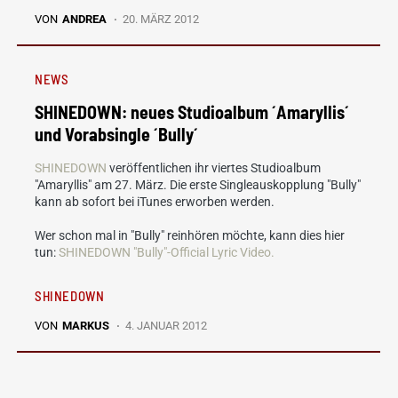
VON
ANDREA
20. MÄRZ 2012
NEWS
SHINEDOWN: neues Studioalbum ´Amaryllis´
und Vorabsingle ´Bully´
SHINEDOWN
veröffentlichen ihr viertes Studioalbum
"Amaryllis" am 27. März. Die erste Singleauskopplung "Bully"
kann ab sofort bei iTunes erworben werden.
Wer schon mal in "Bully" reinhören möchte, kann dies hier
tun:
SHINEDOWN "Bully"-Official Lyric Video.
SHINEDOWN
VON
MARKUS
4. JANUAR 2012