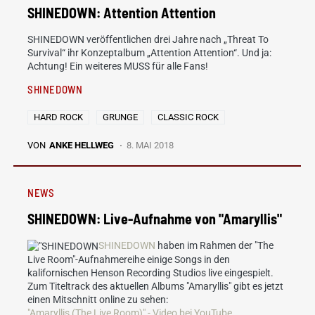
SHINEDOWN: Attention Attention
SHINEDOWN veröffentlichen drei Jahre nach „Threat To
Survival“ ihr Konzeptalbum „Attention Attention“. Und ja:
Achtung! Ein weiteres MUSS für alle Fans!
SHINEDOWN
HARD ROCK
GRUNGE
CLASSIC ROCK
VON
ANKE HELLWEG
8. MAI 2018
NEWS
SHINEDOWN: Live-Aufnahme von "Amaryllis"
SHINEDOWN
haben im Rahmen der "The
Live Room"-Aufnahmereihe einige Songs in den
kalifornischen Henson Recording Studios live eingespielt.
Zum Titeltrack des aktuellen Albums "Amaryllis" gibt es jetzt
einen Mitschnitt online zu sehen:
"Amaryllis (The Live Room)" - Video bei YouTube
.