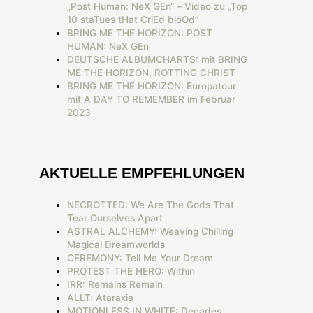
„Post Human: NeX GEn“ – Video zu „Top
10 staTues tHat CriEd bloOd“
BRING ME THE HORIZON: POST
HUMAN: NeX GEn
DEUTSCHE ALBUMCHARTS: mit BRING
ME THE HORIZON, ROTTING CHRIST
BRING ME THE HORIZON: Europatour
mit A DAY TO REMEMBER im Februar
2023
AKTUELLE EMPFEHLUNGEN
NECROTTED: We Are The Gods That
Tear Ourselves Apart
ASTRAL ALCHEMY: Weaving Chilling
Magical Dreamworlds
CEREMONY: Tell Me Your Dream
PROTEST THE HERO: Within
IRR: Remains Remain
ALLT: Ataraxia
MOTIONLESS IN WHITE: Decades