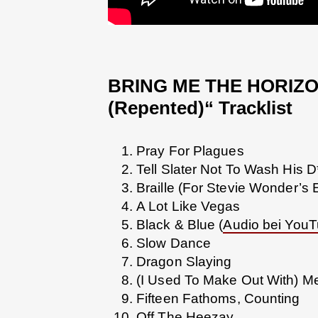
BRING ME THE HORIZON
(Repented)“ Tracklist
Pray For Plagues
Tell Slater Not To Wash His D
Braille (For Stevie Wonder’s 
A Lot Like Vegas
Black & Blue (
Audio bei You
Slow Dance
Dragon Slaying
(I Used To Make Out With) 
Fifteen Fathoms, Counting
Off The Heezay