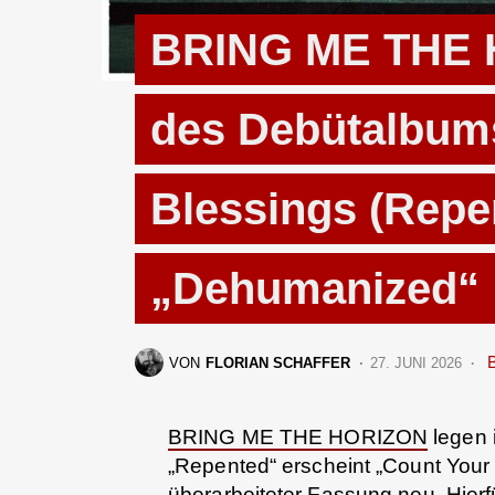
BRING ME THE 
des Debütalbum
Blessings (Repe
„Dehumanized“
VON
FLORIAN SCHAFFER
27. JUNI 2026
BRING ME THE HORIZON
legen 
„Repented“ erscheint „Count Your
überarbeiteter Fassung neu. Hierf