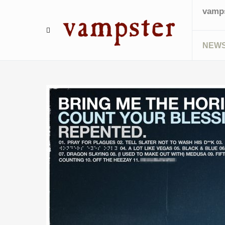
vamps
NEW