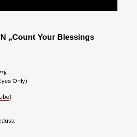
 „Count Your Blessings
**k
Eyes Only)
Tube
)
Medusa