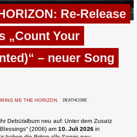
HORIZON: Re-Release
s „Count Your
nted)“ – neuer Song
BRING ME THE HORIZON
DEATHCORE
ihr Debütalbum neu auf: Unter dem Zusatz
 Blessings“ (2006) am
10. Juli 2026
in
ür haben die Briten alle Songs neu