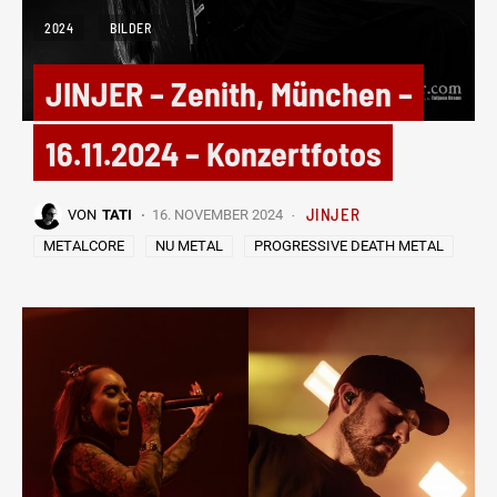
2024
BILDER
JINJER – Zenith, München –
16.11.2024 – Konzertfotos
JINJER
VON
TATI
16. NOVEMBER 2024
METALCORE
NU METAL
PROGRESSIVE DEATH METAL