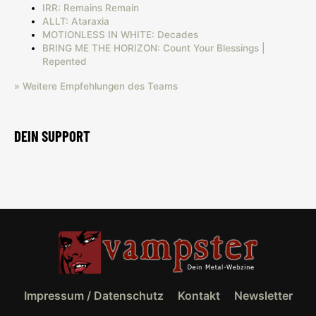
IRR: Remains Remain
ALLT: Ataraxia
MOTIONLESS IN WHITE: Decades
BRING ME THE HORIZON: Count Your Blessings |
Repented
» Weitere Empfehlungen des Teams
DEIN SUPPORT
Impressum / Datenschutz
Kontakt
Newsletter