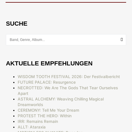
SUCHE
AKTUELLE EMPFEHLUNGEN
WISDOM TOOTH FESTIVAL 2026: Der Festivalbericht
FUTURE PALACE: Resurgence
NECROTTED: We Are The Gods That Tear Ourselves
Apart
ASTRAL ALCHEMY: Weaving Chilling Magical
Dreamworlds
CEREMONY: Tell Me Your Dream
PROTEST THE HERO: Within
IRR: Remains Remain
ALLT: Ataraxia