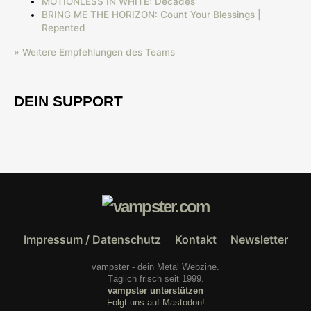
MOTIONLESS IN WHITE: Decades
BRING ME THE HORIZON: Count Your Blessings |
Repented
» Weitere Empfehlungen des Teams
DEIN SUPPORT
Impressum / Datenschutz
Kontakt
Newsletter
vampster - dein Metal Webzine.
Täglich frisch seit 1999.
vampster unterstützen
Folgt uns auf Mastodon!