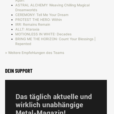
Apart
ASTRAL ALCHEMY: Weaving Chilling Magical
Dreamworlds
CEREMONY: Tell Me Your Dream
PROTEST THE HERO: Within
IRR: Remains Remain
ALLT: Ataraxia
MOTIONLESS IN WHITE: Decades
BRING ME THE HORIZON: Count Your Blessings |
Repented
» Weitere Empfehlungen des Teams
DEIN SUPPORT