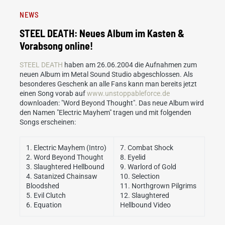
NEWS
STEEL DEATH: Neues Album im Kasten &
Vorabsong online!
STEEL DEATH
haben am 26.06.2004 die Aufnahmen zum
neuen Album im Metal Sound Studio abgeschlossen. Als
besonderes Geschenk an alle Fans kann man bereits jetzt
einen Song vorab auf
www.unstoppableforce.de
downloaden: "Word Beyond Thought". Das neue Album wird
den Namen "Electric Mayhem" tragen und mit folgenden
Songs erscheinen:
1. Electric Mayhem (Intro)
7. Combat Shock
2. Word Beyond Thought
8. Eyelid
3. Slaughtered Hellbound
9. Warlord of Gold
4. Satanized Chainsaw
10. Selection
Bloodshed
11. Northgrown Pilgrims
5. Evil Clutch
12. Slaughtered
6. Equation
Hellbound Video