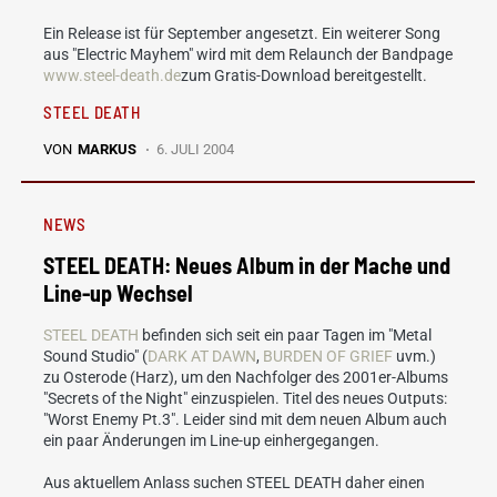
Ein Release ist für September angesetzt. Ein weiterer Song
aus "Electric Mayhem" wird mit dem Relaunch der Bandpage
www.steel-death.de
zum Gratis-Download bereitgestellt.
STEEL DEATH
VON
MARKUS
6. JULI 2004
NEWS
STEEL DEATH: Neues Album in der Mache und
Line-up Wechsel
STEEL DEATH
befinden sich seit ein paar Tagen im "Metal
Sound Studio" (
DARK AT DAWN
,
BURDEN OF GRIEF
uvm.)
zu Osterode (Harz), um den Nachfolger des 2001er-Albums
"Secrets of the Night" einzuspielen. Titel des neues Outputs:
"Worst Enemy Pt.3". Leider sind mit dem neuen Album auch
ein paar Änderungen im Line-up einhergegangen.
Aus aktuellem Anlass suchen STEEL DEATH daher einen