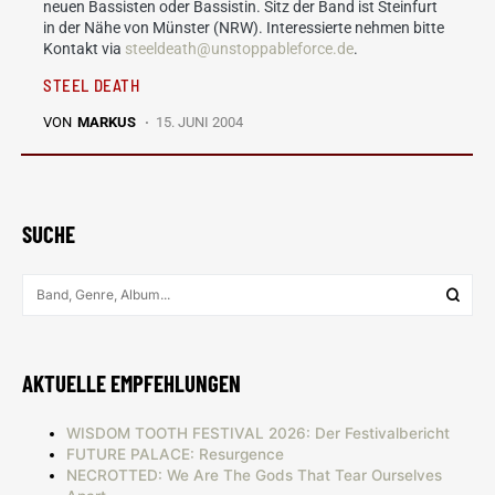
neuen Bassisten oder Bassistin. Sitz der Band ist Steinfurt
in der Nähe von Münster (NRW). Interessierte nehmen bitte
Kontakt via
steeldeath@unstoppableforce.de
.
STEEL DEATH
VON
MARKUS
15. JUNI 2004
SUCHE
AKTUELLE EMPFEHLUNGEN
WISDOM TOOTH FESTIVAL 2026: Der Festivalbericht
FUTURE PALACE: Resurgence
NECROTTED: We Are The Gods That Tear Ourselves