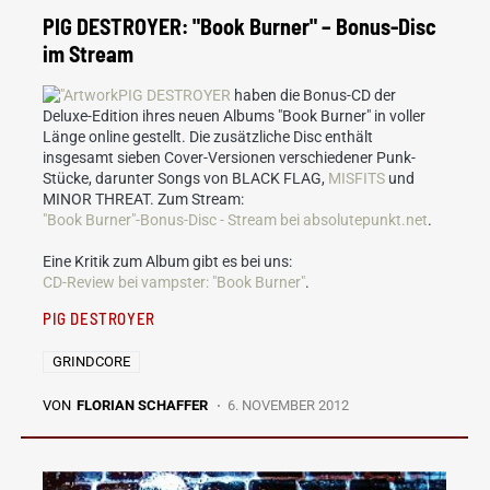
PIG DESTROYER: "Book Burner" – Bonus-Disc
im Stream
PIG DESTROYER
haben die Bonus-CD der
Deluxe-Edition ihres neuen Albums "Book Burner" in voller
Länge online gestellt. Die zusätzliche Disc enthält
insgesamt sieben Cover-Versionen verschiedener Punk-
Stücke, darunter Songs von BLACK FLAG,
MISFITS
und
MINOR THREAT. Zum Stream:
"Book Burner"-Bonus-Disc - Stream bei absolutepunkt.net
.
Eine Kritik zum Album gibt es bei uns:
CD-Review bei vampster: "Book Burner"
.
PIG DESTROYER
GRINDCORE
VON
FLORIAN SCHAFFER
6. NOVEMBER 2012