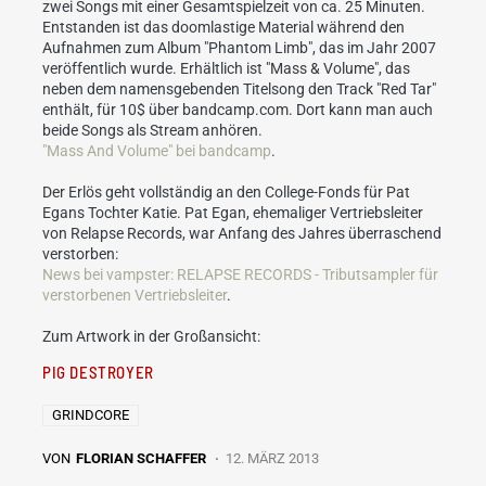
zwei Songs mit einer Gesamtspielzeit von ca. 25 Minuten.
Entstanden ist das doomlastige Material während den
Aufnahmen zum Album "Phantom Limb", das im Jahr 2007
veröffentlich wurde. Erhältlich ist "Mass & Volume", das
neben dem namensgebenden Titelsong den Track "Red Tar"
enthält, für 10$ über bandcamp.com. Dort kann man auch
beide Songs als Stream anhören.
"Mass And Volume" bei bandcamp
.
Der Erlös geht vollständig an den College-Fonds für Pat
Egans Tochter Katie. Pat Egan, ehemaliger Vertriebsleiter
von Relapse Records, war Anfang des Jahres überraschend
verstorben:
News bei vampster: RELAPSE RECORDS - Tributsampler für
verstorbenen Vertriebsleiter
.
Zum Artwork in der Großansicht:
PIG DESTROYER
GRINDCORE
VON
FLORIAN SCHAFFER
12. MÄRZ 2013