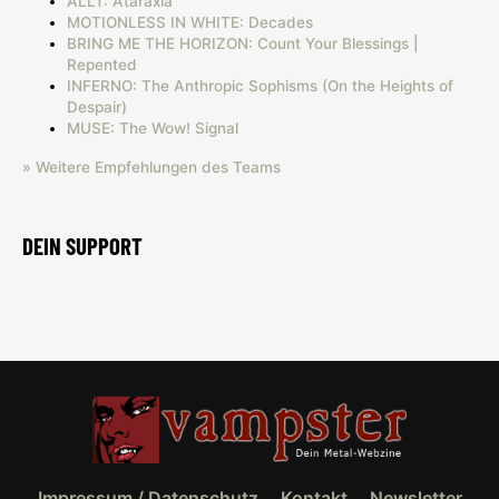
ALLT: Ataraxia
MOTIONLESS IN WHITE: Decades
BRING ME THE HORIZON: Count Your Blessings |
Repented
INFERNO: The Anthropic Sophisms (On the Heights of
Despair)
MUSE: The Wow! Signal
» Weitere Empfehlungen des Teams
DEIN SUPPORT
Impressum / Datenschutz
Kontakt
Newsletter