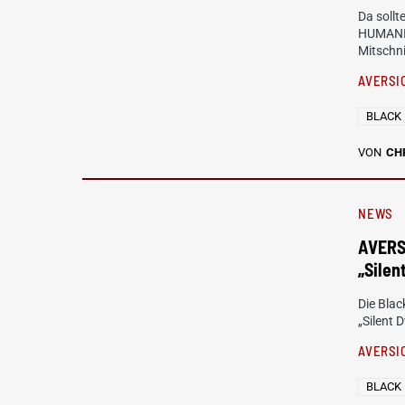
Da sollt
HUMANIT
Mitschni
AVERSI
BLACK
VON
CH
NEWS
AVERS
„Silen
Die Bla
„Silent 
AVERSI
BLACK