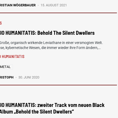
RISTIAN WÖGERBAUER
15. AUGUST 2021
S
IO HUMANITATIS: Behold The Silent Dwellers
Große, organisch wirkende Leviathane in einer versmogten Welt.
se, kybernetische Wesen, die immer wieder ihre Form ändern,…
O HUMANITATIS
 METAL
RISTOPH
30. JUNI 2020
IO HUMANITATIS: zweiter Track vom neuen Black
Album „Behold the Silent Dwellers“