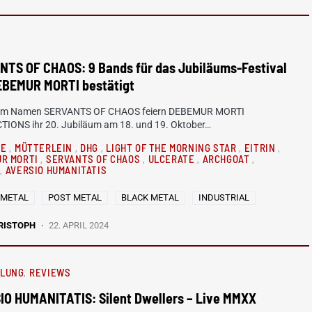
NTS OF CHAOS: 9 Bands für das Jubiläums-Festival
EBEMUR MORTI bestätigt
dem Namen SERVANTS OF CHAOS feiern DEBEMUR MORTI
IONS ihr 20. Jubiläum am 18. und 19. Oktober…
NE
MÜTTERLEIN
DHG
LIGHT OF THE MORNING STAR
EITRIN
R MORTI
SERVANTS OF CHAOS
ULCERATE
ARCHGOAT
R
AVERSIO HUMANITATIS
 METAL
POST METAL
BLACK METAL
INDUSTRIAL
RISTOPH
22. APRIL 2024
HLUNG
REVIEWS
IO HUMANITATIS: Silent Dwellers – Live MMXX