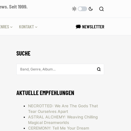
ws. Seit 1999.
ENRES
KONTAKT
🗯 NEWSLETTER
SUCHE
AKTUELLE EMPFEHLUNGEN
NECROTTED: We Are The Gods That
Tear Ourselves Apart
ASTRAL ALCHEMY: Weaving Chilling
Magical Dreamworlds
CEREMONY: Tell Me Your Dream