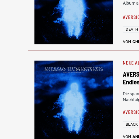
Album am
AVERSI
DEATH
VON
CH
NEUE A
AVERS
Endles
Die spa
Nachfolg
AVERSI
BLACK
VON
AN