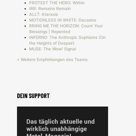
PROTEST THE HERO: Within
IRR: Remains Remain
ALLT: Ataraxia
MOTIONLESS IN WHITE: Decades
BRING ME THE HORIZON: Count Your
Blessings | Repented
INFERNO: The Anthropic Sophisms (On
the Heights of Despair)
MUSE: The Wow! Signal
» Weitere Empfehlungen des Teams
DEIN SUPPORT