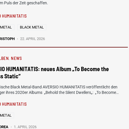
 Puls der Zeit geschaffen.
O HUMANITATIS
 METAL
BLACK METAL
RISTOPH
22. APRIL 2026
LBEN
NEWS
IO HUMANITATIS: neues Album „To Become the
s Static“
nische Black Metal-Band AVERSIO HUMANITATIS veröffentlicht den
er ihres 2020er Albums „Behold the Silent Dwellers„: „To Become…
O HUMANITATIS
 METAL
DREA
1. APRIL 2026