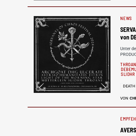
NEWS
SERVA
von D
Unter 
PRODUCT
THROA
DEBEMU
SLIDH
DEATH
VON
CH
EMPFE
AVERS