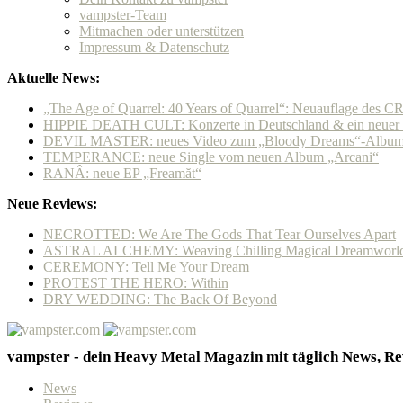
vampster-Team
Mitmachen oder unterstützen
Impressum & Datenschutz
Aktuelle News:
„The Age of Quarrel: 40 Years of Quarrel“: Neuauflage de
HIPPIE DEATH CULT: Konzerte in Deutschland & ein neuer P
DEVIL MASTER: neues Video zum „Bloody Dreams“-Album &
TEMPERANCE: neue Single vom neuen Album „Arcani“
RANÂ: neue EP „Freamăt“
Neue Reviews:
NECROTTED: We Are The Gods That Tear Ourselves Apart
ASTRAL ALCHEMY: Weaving Chilling Magical Dreamworl
CEREMONY: Tell Me Your Dream
PROTEST THE HERO: Within
DRY WEDDING: The Back Of Beyond
vampster - dein Heavy Metal Magazin mit täglich News, Rev
News