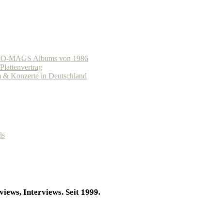
s CRO-MAGS Albums von 1986
lattenvertrag
 Konzerte in Deutschland
ds
iews, Interviews. Seit 1999.