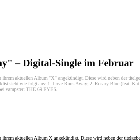
" – Digital-Single im Februar
u ihrem aktuellen Album "X" angekündigt. Diese wird neben der tit
acklist sieht wie folgt aus: 1. Love Runs Away; 2. Rosary Blue (feat. K
en bei vampster: THE 69 EYES.
 zu ihrem aktuellen Album X angekündigt. Diese wird neben der titel