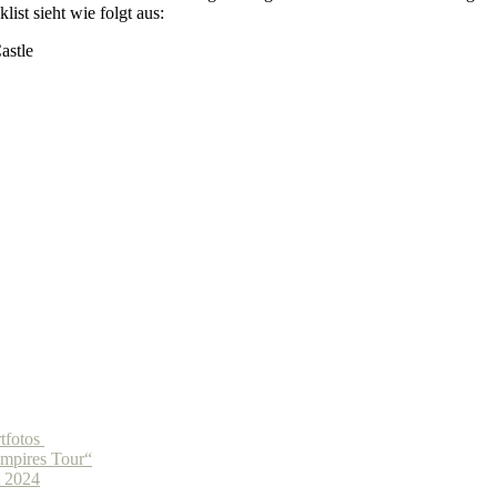
list sieht wie folgt aus:
astle
tfotos
mpires Tour“
 2024