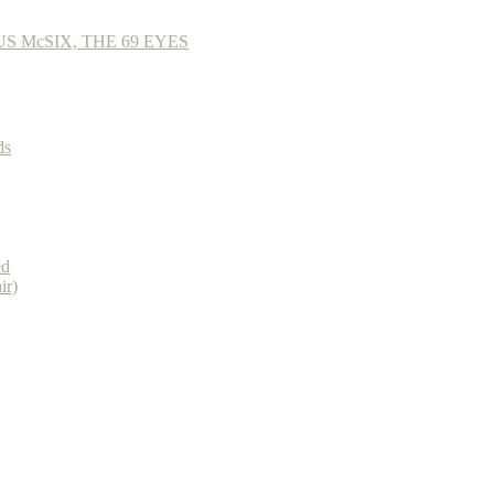
 McSIX, THE 69 EYES
ds
ed
ir)