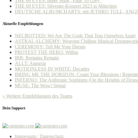
THE 69 EYES: neuer Song „Fade To Grey“
THE 69 EYES: Silvester-Konzert 2023 in München
DEUTSCHE ALBUMCHARTS: mit JETHRO TULL, ANGUS
Aktuelle Empfehlungen
NECROTTED: We Are The Gods That Tear Ourselves Apart
ASTRAL ALCHEMY: Weaving Chilling Magical Dreamworl
CEREMONY: Tell Me Your Dream
PROTEST THE HERO: Within
IRR: Remains Remain
ALLT: Ataraxia
MOTIONLESS IN WHITE: Decades
BRING ME THE HORIZON: Count Your Blessings | Repent
INFERNO: The Anthropic Sophisms (On the Heights of Despa
MUSE: The Wow! Signal
» Weitere Empfehlungen des Teams
Dein Support
Impressum / Datenschutz