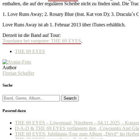
enthalten, die auf der regulären Scheibe nicht zu finden sind. Die Track
1. Love Runs Away; 2. Rosary Blue (feat. Kat von D); 3. Dracula´s C
Love Runs Away ist ab 1. Februar 2013 über iTunes erhältlich.
Derzeit ist die Band auf Tour:
Tourdaten bei vampster: THE 69 EYES
.
THE 69 EYES
Author
Florian Schaffer
Suche
Search
Passend dazu
THE 69 EYES – Löwensaal, Nürnberg – 04.11.2025 – Konzer
D-A-D & THE 69 EYES verlängern ihre „Cowpunks And Gla
THE 69 EYES: Jubiläums-Tour zum Album „Devil“ im Herbst