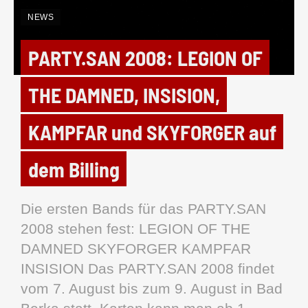
NEWS
PARTY.SAN 2008: LEGION OF
THE DAMNED, INSISION,
KAMPFAR und SKYFORGER auf
dem Billing
Die ersten Bands für das PARTY.SAN
2008 stehen fest: LEGION OF THE
DAMNED SKYFORGER KAMPFAR
INSISION Das PARTY.SAN 2008 findet
vom 7. August bis zum 9. August in Bad