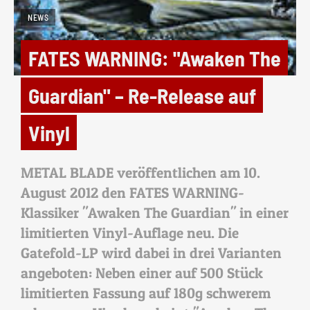
NEWS
FATES WARNING: "Awaken The
Guardian" – Re-Release auf
Vinyl
METAL BLADE veröffentlichen am 10.
August 2012 den FATES WARNING-
Klassiker "Awaken The Guardian" in einer
limitierten Vinyl-Auflage neu. Die
Gatefold-LP wird dabei in drei Varianten
angeboten: Neben einer auf 500 Stück
limitierten Fassung auf 180g schwerem