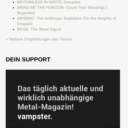
MOTIONLESS IN WHITE: Decades
BRING ME THE HORIZON: Count Your Blessings |
Repented
INFERNO: The Anthropic Sophisms (On the Heights of
Despair)
MUSE: The Wow! Signal
» Weitere Empfehlungen des Teams
DEIN SUPPORT