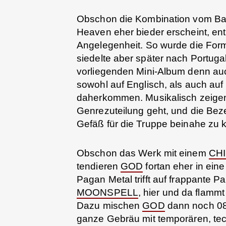
Obschon die Kombination vom 
Heaven eher bieder erscheint, entp
Angelegenheit. So wurde die For
siedelte aber später nach Portug
vorliegenden Mini-Album denn au
sowohl auf Englisch, als auch au
daherkommen. Musikalisch zeige
Genrezuteilung geht, und die Bez
Gefäß für die Truppe beinahe zu k
Obschon das Werk mit einem
CH
tendieren
GOD
fortan eher in ein
Pagan Metal trifft auf frappante P
MOONSPELL
, hier und da flammt
Dazu mischen
GOD
dann noch 08
ganze Gebräu mit temporären, tec