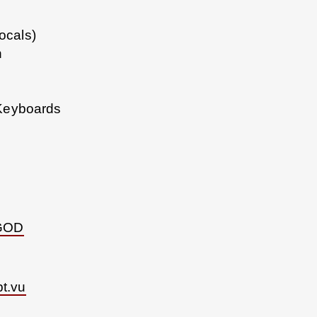
ocals)
n
 Keyboards
GOD
pt.vu