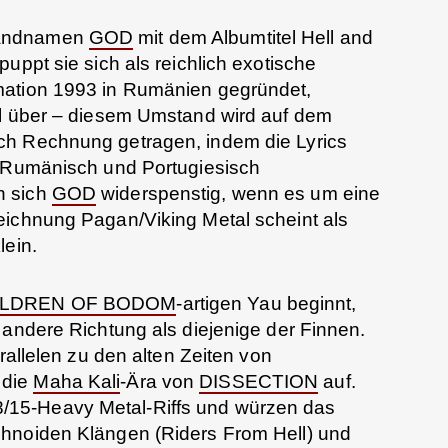
Bandnamen
GOD
mit dem Albumtitel Hell and
uppt sie sich als reichlich exotische
mation 1993 in Rumänien gegründet,
al über – diesem Umstand wird auf dem
ch Rechnung getragen, indem die Lyrics
f Rumänisch und Portugiesisch
n sich
GOD
widerspenstig, wenn es um eine
eichnung Pagan/Viking Metal scheint als
lein.
ILDREN OF BODOM
-artigen Yau beginnt,
e andere Richtung als diejenige der Finnen.
arallelen zu den alten Zeiten von
 die
Maha Kali
-Ära von
DISSECTION
auf.
/15-Heavy Metal-Riffs und würzen das
hnoiden Klängen (Riders From Hell) und