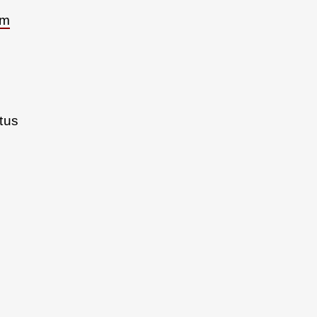
om
tus