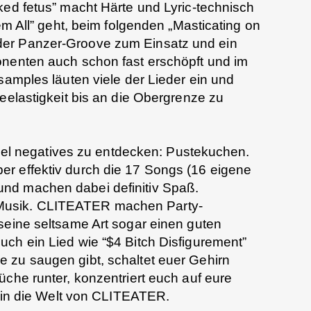
ked fetus” macht Härte und Lyric-technisch
 em All” geht, beim folgenden „Masticating on
er Panzer-Groove zum Einsatz und ein
onenten auch schon fast erschöpft und im
samples läuten viele der Lieder ein und
eelastigkeit bis an die Obergrenze zu
 viel negatives zu entdecken: Pustekuchen.
r effektiv durch die 17 Songs (16 eigene
nd machen dabei definitiv Spaß.
usik. CLITEATER machen Party-
seine seltsame Art sogar einen guten
ch ein Lied wie “$4 Bitch Disfigurement”
 zu saugen gibt, schaltet euer Gehirn
üche runter, konzentriert euch auf eure
in in die Welt von CLITEATER.