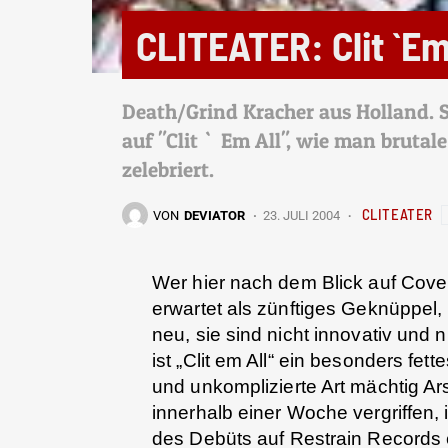
CLITEATER: Clit `Em
Death/Grind Kracher aus Holland. S
auf "Clit `Em All", wie man bruta
zelebriert.
CLITEATER
VON
DEVIATOR
23. JULI 2004
Wer hier nach dem Blick auf Co
erwartet als zünftiges Geknüppel,
neu, sie sind nicht innovativ und ni
ist „Clit em All“ ein besonders fe
und unkomplizierte Art mächtig Ar
innerhalb einer Woche vergriffen,
des Debüts auf Restrain Records 