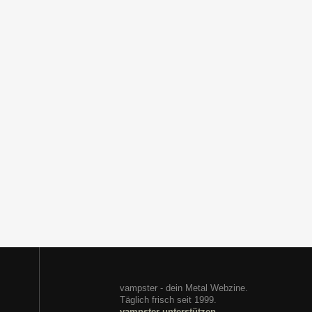
vampster - dein Metal Webzine.
Täglich frisch seit 1999.
vampster unterstützen