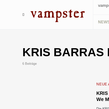
vamps
NEW
KRIS BARRAS
6 Beiträge
NEUE 
KRIS
We M
Die KRI