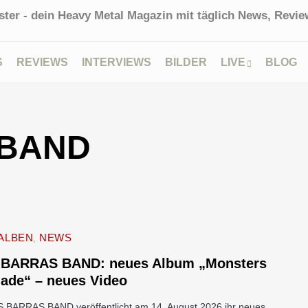
ter - dein Heavy Metal Magazin mit täglich News, Review
S
REVIEWS
INTERVIEWS
BILDER
LIVE
BLOG
 BAND
ALBEN
NEWS
 BARRAS BAND: neues Album „Monsters
ade“ – neues Video
S BARRAS BAND veröffentlicht am 14. August 2026 ihr neues