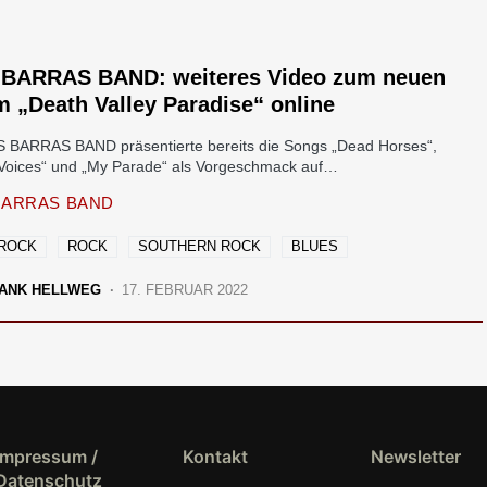
 BARRAS BAND: weiteres Video zum neuen
 „Death Valley Paradise“ online
S BARRAS BAND präsentierte bereits die Songs „Dead Horses“,
Voices“ und „My Parade“ als Vorgeschmack auf…
BARRAS BAND
 ROCK
ROCK
SOUTHERN ROCK
BLUES
ANK HELLWEG
17. FEBRUAR 2022
Impressum /
Kontakt
Newsletter
Datenschutz