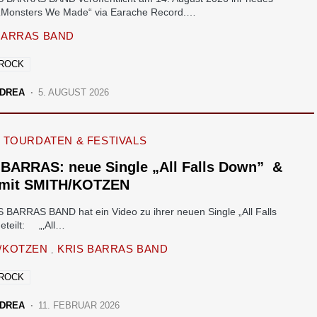
Monsters We Made“ via Earache Record.…
BARRAS BAND
 ROCK
DREA
5. AUGUST 2026
TOURDATEN & FESTIVALS
 BARRAS: neue Single „All Falls Down” &
 mit SMITH/KOTZEN
S BARRAS BAND hat ein Video zu ihrer neuen Single „All Falls
eteilt: „‚All…
/KOTZEN
KRIS BARRAS BAND
 ROCK
DREA
11. FEBRUAR 2026