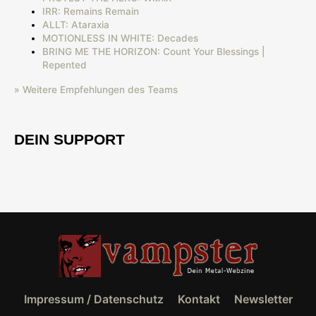
IRR: Remains Remain
ALLT: Ataraxia
MOTIONLESS IN WHITE: Decades
BRING ME THE HORIZON: Count Your Blessings |
Repented
» Weitere Empfehlungen des Teams
DEIN SUPPORT
Impressum / Datenschutz
Kontakt
Newsletter