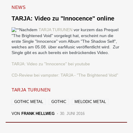
NEWS
TARJA: Video zu "Innocence" online
Nachdem
TARJA TURUNEN
vor kurzem das Prequel
"The Brightened Void" vorgelegt hat, erscheint nun die
erste Single "Innocence" vom Album "The Shadow Self",
welches am 05.08. über earMusic veröffentlicht wird. Zur
Single gibt es auch bereits ein bedrückendes Video.
TARJA: Video zu "Innocence" bei youtube
CD-Review bei vampster: TARJA - "The Brightened Void"
TARJA TURUNEN
GOTHIC METAL
GOTHIC
MELODIC METAL
VON
FRANK HELLWEG
30. JUNI 2016