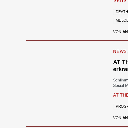
SKIT
DEATH
MELOD
VON
AN
NEWS
AT T
erkra
Schlimm
Social 
AT TH
PROGR
VON
AN