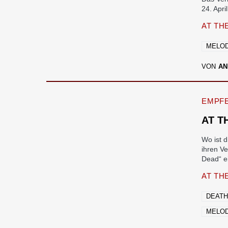
24. Apr
AT TH
MELOD
VON
AN
EMPF
AT T
Wo ist 
ihren V
Dead“ e
AT TH
DEATH
MELOD