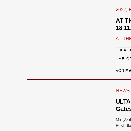
2022
AT T
18.11
AT TH
DEATH
MELOD
VON
M
NEWS
ULTAR
Gate
Mit „At
Post-Bl