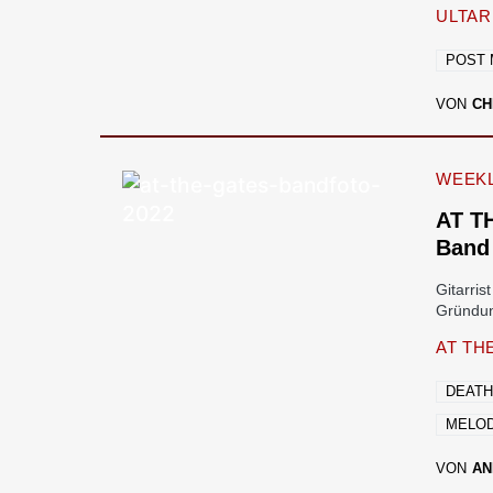
ULTAR
POST 
VON
CH
WEEKL
AT TH
Band
Gitarris
Gründun
AT TH
DEATH
MELOD
VON
AN