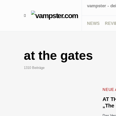
vampster - de
NEWS
REVI
at the gates
1310 Beiträge
NEUE 
AT T
„The 
Das Ver