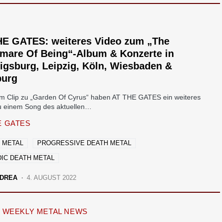
HE GATES: weiteres Video zum „The
tmare Of Being“-Album & Konzerte in
gsburg, Leipzig, Köln, Wiesbaden &
urg
em Clip zu „Garden Of Cyrus“ haben AT THE GATES ein weiteres
u einem Song des aktuellen…
E GATES
 METAL
PROGRESSIVE DEATH METAL
IC DEATH METAL
DREA
4. AUGUST 2022
WEEKLY METAL NEWS