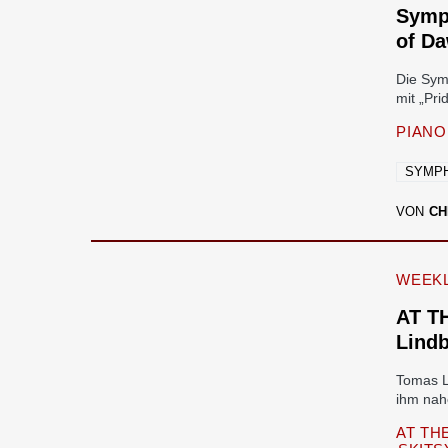
Symph
of Da
Die Sym
mit „Pr
PIANO
SYMPH
VON
CH
WEEKL
AT T
Lindb
Tomas Li
ihm nah
AT TH