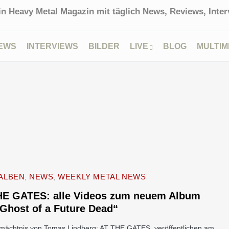
in Heavy Metal Magazin mit täglich News, Reviews, Interv
EWS
INTERVIEWS
BILDER
LIVE
BLOG
MULTIM
ALBEN
NEWS
WEEKLY METAL NEWS
HE GATES: alle Videos zum neuem Album
Ghost of a Future Dead“
mächtnis von Tomas Lindberg: AT THE GATES veröffentlichen am