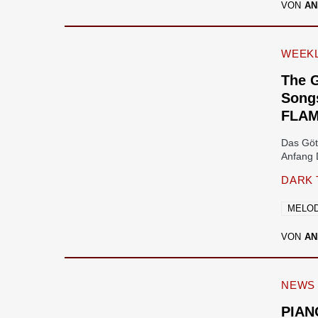
VON
AN
WEEKL
The 
Song
FLA
Das Göt
Anfang 
DARK 
MELOD
VON
AN
NEWS
PIAN