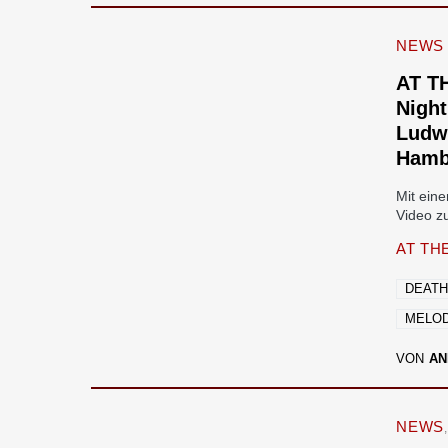
NEWS
AT T
Nigh
Ludwi
Hamb
Mit ein
Video z
AT TH
DEATH
MELOD
VON
AN
NEWS