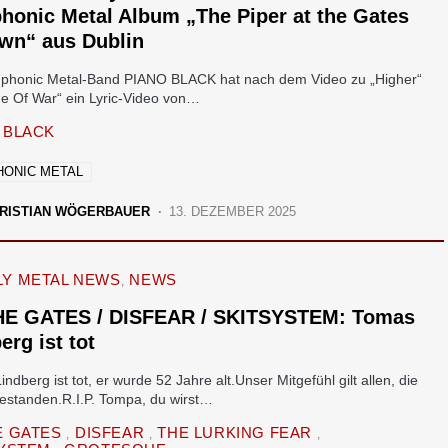
onic Metal Album „The Piper at the Gates
wn“ aus Dublin
phonic Metal-Band PIANO BLACK hat nach dem Video zu „Higher“
ide Of War“ ein Lyric-Video von…
 BLACK
ONIC METAL
RISTIAN WÖGERBAUER
13. DEZEMBER 2025
Y METAL NEWS
NEWS
HE GATES / DISFEAR / SKITSYSTEM: Tomas
erg ist tot
ndberg ist tot, er wurde 52 Jahre alt.Unser Mitgefühl gilt allen, die
estanden.R.I.P. Tompa, du wirst…
E GATES
DISFEAR
THE LURKING FEAR