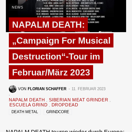
NEWS
NAPALM DEATH:
„Campaign For Musical
Destruction“-Tour im
Februar/März 2023
VON
FLORIAN SCHAFFER
11. FEBRUAR 2023
NAPALM DEATH
SIBERIAN MEAT GRINDER
ESCUELA GRIND
DROPDEAD
DEATH METAL
GRINDCORE
NAPALM DEATH
touren wieder durch Europa: