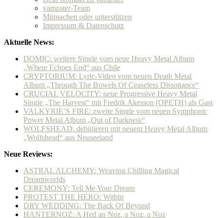
vampster-Team
Mitmachen oder unterstützen
Impressum & Datenschutz
Aktuelle News:
DOMIC: weitere Single vom neue Heavy Metal Album
„Where Echoes End“ aus Chile
CRYPTORIUM: Lyric-Video vom neuen Death Metal
Album „Through The Bowels Of Ceaseless Dissonance“
CRUCIAL VELOCITY: neue Progressive Heavy Metal
Single „The Harvest“ mit Fredrik Akesson (OPETH) als Gast
VALKYRIE’S FIRE: zweite Single vom neuen Symphonic
Power Metal Album „Out of Darkness“
WOLFSHEAD: debütieren mit neuem Heavy Metal Album
„Wolfshead“ aus Neuseeland
Neue Reviews:
ASTRAL ALCHEMY: Weaving Chilling Magical
Dreamworlds
CEREMONY: Tell Me Your Dream
PROTEST THE HERO: Within
DRY WEDDING: The Back Of Beyond
HANTERNOZ: A Hed an Noz, a Noz, a Noz