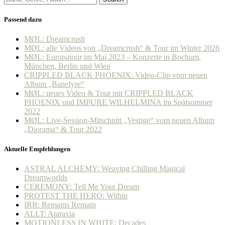
Passend dazu
MØL: Dreamcrush
MØL: alle Videos von „Dreamcrush“ & Tour im Winter 2026
MØL: Europatour im Mai 2023 – Konzerte in Bochum,
München, Berlin und Wien
CRIPPLED BLACK PHOENIX: Video-Clip vom neuen
Album „Banefyre“
MØL: neues Video & Tour mit CRIPPLED BLACK
PHOENIX und IMPURE WILHELMINA im Spätsommer
2022
MØL: Live-Session-Mitschnitt „Vestige“ vom neuen Album
„Diorama“ & Tour 2022
Aktuelle Empfehlungen
ASTRAL ALCHEMY: Weaving Chilling Magical
Dreamworlds
CEREMONY: Tell Me Your Dream
PROTEST THE HERO: Within
IRR: Remains Remain
ALLT: Ataraxia
MOTIONLESS IN WHITE: Decades