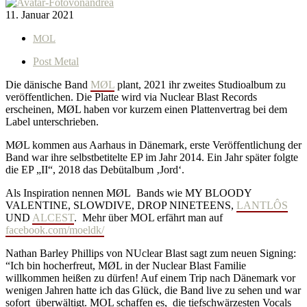
von
andrea
11. Januar 2021
MOL
Post Metal
Die dänische Band
MØL
plant, 2021 ihr zweites Studioalbum zu
veröffentlichen. Die Platte wird via Nuclear Blast Records
erscheinen, MØL haben vor kurzem einen Plattenvertrag bei dem
Label unterschrieben.
MØL kommen aus Aarhaus in Dänemark, erste Veröffentlichung der
Band war ihre selbstbetitelte EP im Jahr 2014. Ein Jahr später folgte
die EP „II“, 2018 das Debütalbum ‚Jord‘.
Als Inspiration nennen MØL Bands wie MY BLOODY
VALENTINE, SLOWDIVE, DROP NINETEENS,
LANTLÔS
UND
ALCEST
. Mehr über MOL erfährt man auf
facebook.com/moeldk/
Nathan Barley Phillips von NUclear Blast sagt zum neuen Signing:
“Ich bin hocherfreut, MØL in der Nuclear Blast Familie
willkommen heißen zu dürfen! Auf einem Trip nach Dänemark vor
wenigen Jahren hatte ich das Glück, die Band live zu sehen und war
sofort überwältigt. MOL schaffen es, die tiefschwärzesten Vocals