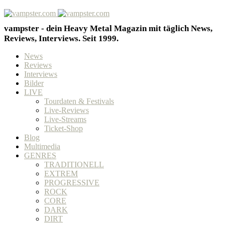
vampster - dein Heavy Metal Magazin mit täglich News,
Reviews, Interviews. Seit 1999.
News
Reviews
Interviews
Bilder
LIVE
Tourdaten & Festivals
Live-Reviews
Live-Streams
Ticket-Shop
Blog
Multimedia
GENRES
TRADITIONELL
EXTREM
PROGRESSIVE
ROCK
CORE
DARK
DIRT