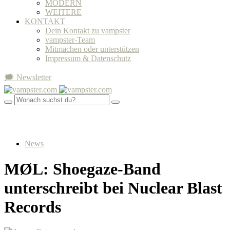
MODERN
WEITERE
KONTAKT
Dein Kontakt zu vampster
vampster-Team
Mitmachen oder unterstützen
Impressum & Datenschutz
🗯 Newsletter
News
MØL: Shoegaze-Band
unterschreibt bei Nuclear Blast
Records