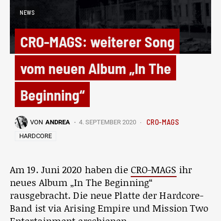
NEWS
CRO-MAGS: weiterer Song
vom neuen Album „In The
Beginning“
CRO-MAGS
VON
ANDREA
4. SEPTEMBER 2020
HARDCORE
Am 19. Juni 2020 haben die
CRO-MAGS
ihr
neues Album „In The Beginning“
rausgebracht. Die neue Platte der Hardcore-
Band ist via Arising Empire und Mission Two
Entertainment erschienen.