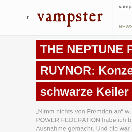
vamps
NEW
EMPFEHLUNG
LIVE-REVIEWS
THE NEPTUNE 
RUYNOR: Konzer
schwarze Keiler 
„Nimm nichts von Fremden an“ wu
POWER FEDERATION habe ich bei
Ausnahme gemacht. Und die war 