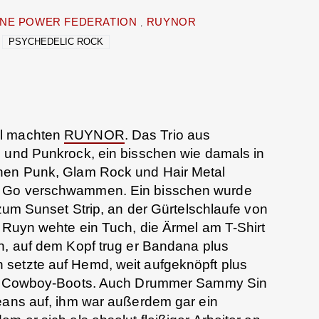
UNE POWER FEDERATION
RUYNOR
PSYCHEDELIC ROCK
el machten
RUYNOR
. Das Trio aus
l und Punkrock, ein bisschen wie damals in
chen Punk, Glam Rock und Hair Metal
o Go verschwammen. Ein bisschen wurde
 zum Sunset Strip, an der Gürtelschlaufe von
x Ruyn wehte ein Tuch, die Ärmel am T-Shirt
n, auf dem Kopf trug er Bandana plus
setzte auf Hemd, weit aufgeknöpft plus
und Cowboy-Boots. Auch Drummer Sammy Sin
Jeans auf, ihm war außerdem gar ein