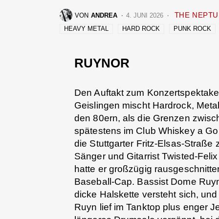
THE NEPT
VON
ANDREA
4. JUNI 2026
HEAVY METAL
HARD ROCK
PUNK ROCK
RUYNOR
Den Auftakt zum Konzertspektak
Geislingen mischt Hardrock, Meta
den 80ern, als die Grenzen zwis
spätestens im Club Whiskey a G
die Stuttgarter Fritz-Elsas-Straße
Sänger und Gitarrist Twisted-Feli
hatte er großzügig rausgeschnitte
Baseball-Cap. Bassist Dome Ruyn 
dicke Halskette versteht sich, 
Ruyn lief im Tanktop plus enger 