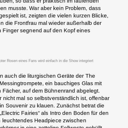
auben, so dass er praktisch im laufenden
nen musste. War aber kein Problem, dass
spielt ist, zeigten die vielen kurzen Blicke,
n die Frontfrau mal wieder außerhalb der
n Finger segnend auf den Kopf eines
ter Rosen eines Fans wird einfach in die Show integriert
auch die liturgischen Geräte der The
e Messingtrompete, ein bauchiges Glas mit
em Fächer, auf dem Bühnenrand abgelegt.
 nicht mal so selbstverständlich ist, offenbar
in Souvenir zu klauen. Zunächst betrat die
Electric Fairies“ als Intro den Boden für den
in leuchtendes Headpiece zwischen
rper in eine zottelige Fellweste gehüllt,