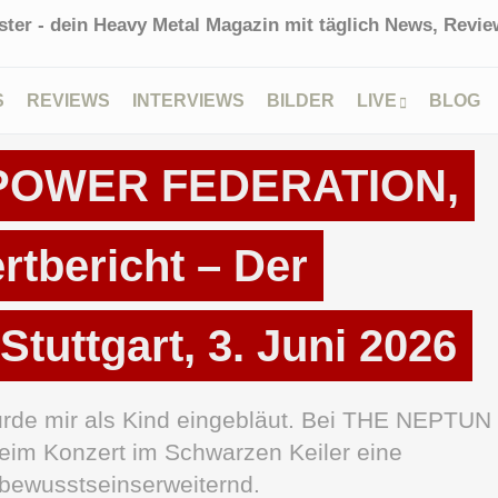
ter - dein Heavy Metal Magazin mit täglich News, Review
S
REVIEWS
INTERVIEWS
BILDER
LIVE
BLOG
POWER FEDERATION,
tbericht – Der
Stuttgart, 3. Juni 2026
rde mir als Kind eingebläut. Bei THE NEPTUN
m Konzert im Schwarzen Keiler eine
bewusstseinserweiternd.