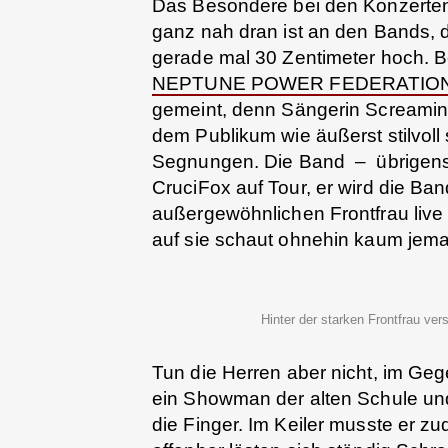
Das Besondere bei den Konzerten 
ganz nah dran ist an den Bands, d
gerade mal 30 Zentimeter hoch. 
NEPTUNE POWER FEDERATIO
gemeint, denn Sängerin Screaming
dem Publikum wie äußerst stilvoll 
Segnungen. Die Band – übrigens z
CruciFox auf Tour, er wird die Ban
außergewöhnlichen Frontfrau live 
auf sie schaut ohnehin kaum jem
Hinter der starken Frontfrau ve
Tun die Herren aber nicht, im Geg
ein Showman der alten Schule und
die Finger. Im Keiler musste er