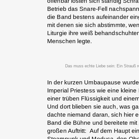
offenbar lösten sich ständig Schr
Betrieb das Snare-Fell nachspan
die Band bestens aufeinander einge
mit denen sie sich abstimmte, wen
Liturgie ihre weiß behandschuhte
Menschen legte.
Das muss echte Liebe sein: Ein Strauß ro
In der kurzen Umbaupause wurden 
Imperial Priestess wie eine klein
einer trüben Flüssigkeit und ein
Und dort blieben sie auch, was gar
dachte niemand daran, sich hier e
Band die Bühne und bereitete mit „
großen Auftritt: Auf dem Haupt e
Steampunk und Medusa, den Oberkö