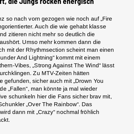
ft, die Jungs rocken energisch
nz so nach vorn gezogen wie noch auf „Fire
ongorientierter. Auch die wie gehabt klasse
d zitieren nicht mehr so deutlich die
n raushört. Umso mehr kommen dann die
uch mit der Rhythmsection scheint man einen
hunder And Lightning“ kommt mit einem
ern-Vibes, „Strong Against The Wind“ lässt
urchklingen. Zu MTV-Zeiten hätten
 gefunden, sicher auch mit „Drown You
ade „Fallen“, man könnte ja mal wieder
Live schunkeln hier die Fans sicher brav mit,
 Schunkler „Over The Rainbow“. Das
wird dann mit „Crazy“ nochmal fröhlich
ckt.