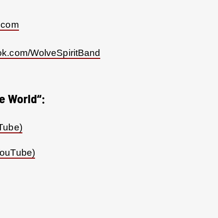
t.com
ok.com/WolveSpiritBand
e World“:
Tube)
YouTube)