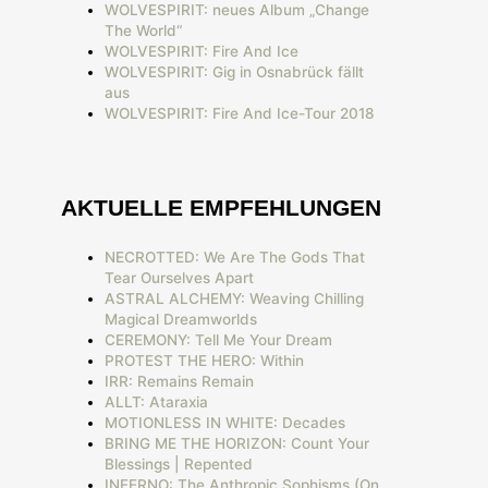
WOLVESPIRIT: neues Album „Change
The World“
WOLVESPIRIT: Fire And Ice
WOLVESPIRIT: Gig in Osnabrück fällt
aus
WOLVESPIRIT: Fire And Ice-Tour 2018
AKTUELLE EMPFEHLUNGEN
NECROTTED: We Are The Gods That
Tear Ourselves Apart
ASTRAL ALCHEMY: Weaving Chilling
Magical Dreamworlds
CEREMONY: Tell Me Your Dream
PROTEST THE HERO: Within
IRR: Remains Remain
ALLT: Ataraxia
MOTIONLESS IN WHITE: Decades
BRING ME THE HORIZON: Count Your
Blessings | Repented
INFERNO: The Anthropic Sophisms (On