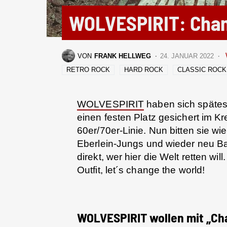
WOLVESPIRIT: Chan
VON
FRANK HELLWEG
24. JANUAR 2022
RETRO ROCK
HARD ROCK
CLASSIC ROCK
WOLVESPIRIT
haben sich spätest
einen festen Platz gesichert im Kr
60er/70er-Linie. Nun bitten sie wi
Eberlein-Jungs und wieder neu B
direkt, wer hier die Welt retten 
Outfit, let´s change the world!
WOLVESPIRIT wollen mit „Ch