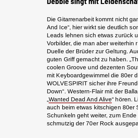
Debbie singt mit Leidenscha
Die Gitarrenarbeit kommt nicht ga
And Ice“, hier wirkt sie deutlich s
Leads lehnen sich etwas zurück un
Vorbilder, die man aber weiterhi
Duelle der Brüder zur Geltung. A
guten Griff gemacht zu haben. „T
coolen Groove und dezenten South
mit Keyboardgewimmel die 80er d
WOLVESPIRIT sicher ihre Freunde
Down“. Western-Flair mit der Ball
„
Wanted Dead And Alive
“ hören. 
auch beim etwas kitschigen 80er
Schunkeln geht weiter, zum Ende 
schmutzig der 70er Rock ausgepa