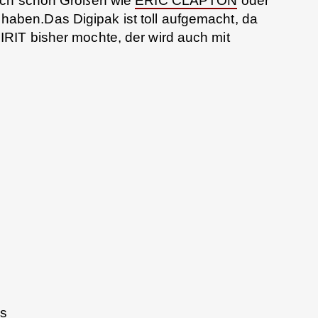
uch schon Größen wie
ERIC CLAPTON
oder
haben.Das Digipak ist toll aufgemacht, da
IT bisher mochte, der wird auch mit
ds