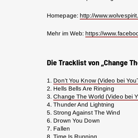
Homepage:
http://www.wolvespiri
Mehr im Web:
https://www.facebo
Die Tracklist von „Change Th
1.
Don’t You Know (Video bei You
2. Hells Bells Are Ringing
3.
Change The World (Video bei 
4. Thunder And Lightning
5. Strong Against The Wind
6. Drown You Down
7. Fallen
8. Time Is Running