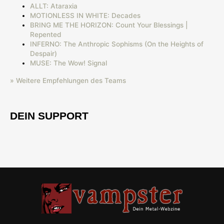
ALLT: Ataraxia
MOTIONLESS IN WHITE: Decades
BRING ME THE HORIZON: Count Your Blessings |
Repented
INFERNO: The Anthropic Sophisms (On the Heights of
Despair)
MUSE: The Wow! Signal
» Weitere Empfehlungen des Teams
DEIN SUPPORT