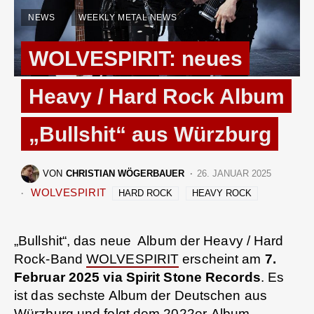
NEWS
WEEKLY METAL NEWS
WOLVESPIRIT: neues
Heavy / Hard Rock Album
„Bullshit“ aus Würzburg
VON
CHRISTIAN WÖGERBAUER
26. JANUAR 2025
WOLVESPIRIT
HARD ROCK
HEAVY ROCK
„Bullshit“, das neue Album der Heavy / Hard
Rock-Band
WOLVESPIRIT
erscheint am
7.
Februar 2025 via Spirit Stone Records
. Es
ist das sechste Album der Deutschen aus
Würzburg und folgt dem 2022er-Album