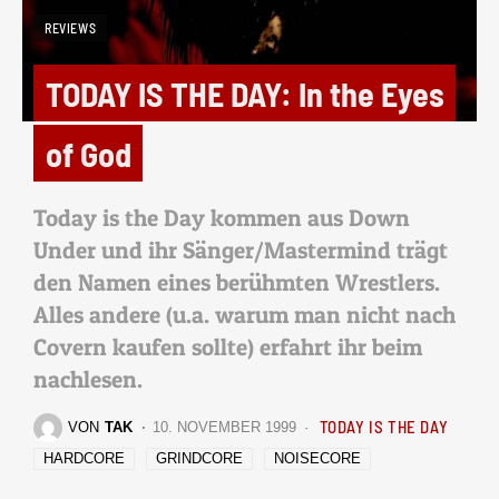
REVIEWS
TODAY IS THE DAY: In the Eyes
of God
Today is the Day kommen aus Down
Under und ihr Sänger/Mastermind trägt
den Namen eines berühmten Wrestlers.
Alles andere (u.a. warum man nicht nach
Covern kaufen sollte) erfahrt ihr beim
nachlesen.
TODAY IS THE DAY
VON
TAK
10. NOVEMBER 1999
HARDCORE
GRINDCORE
NOISECORE