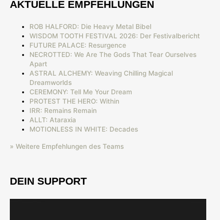
AKTUELLE EMPFEHLUNGEN
ROB HALFORD: Die Heavy Metal Bibel
WISDOM TOOTH FESTIVAL 2026: Der Festivalbericht
FUTURE PALACE: Resurgence
NECROTTED: We Are The Gods That Tear Ourselves
Apart
ASTRAL ALCHEMY: Weaving Chilling Magical
Dreamworlds
CEREMONY: Tell Me Your Dream
PROTEST THE HERO: Within
IRR: Remains Remain
ALLT: Ataraxia
MOTIONLESS IN WHITE: Decades
» Weitere Empfehlungen des Teams
DEIN SUPPORT