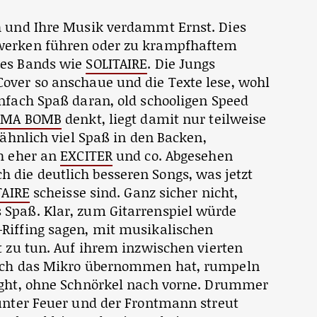
h und Ihre Musik verdammt Ernst. Dies
werken führen oder zu krampfhaftem
 es Bands wie
SOLITAIRE
. Die Jungs
over so anschaue und die Texte lese, wohl
nfach Spaß daran, old schooligen Speed
AMA BOMB
denkt, liegt damit nur teilweise
 ähnlich viel Spaß in den Backen,
ch eher an
EXCITER
und co. Abgesehen
h die deutlich besseren Songs, was jetzt
TAIRE
scheisse sind. Ganz sicher nicht,
 Spaß. Klar, zum Gitarrenspiel würde
Riffing sagen, mit musikalischen
t zu tun. Auf ihrem inzwischen vierten
auch das Mikro übernommen hat, rumpeln
ight, ohne Schnörkel nach vorne. Drummer
 unter Feuer und der Frontmann streut