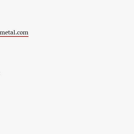
emetal.com
t