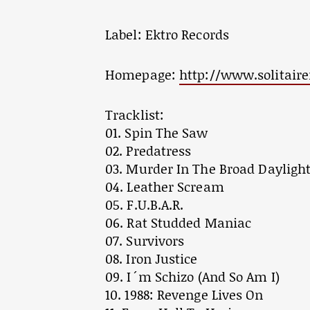
Label: Ektro Records
Homepage:
http://www.solitair
Tracklist:
01. Spin The Saw
02. Predatress
03. Murder In The Broad Dayligh
04. Leather Scream
05. F.U.B.A.R.
06. Rat Studded Maniac
07. Survivors
08. Iron Justice
09. I´m Schizo (And So Am I)
10. 1988: Revenge Lives On