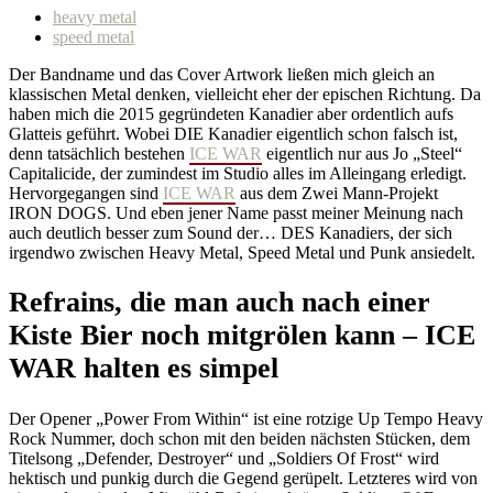
heavy metal
speed metal
Der Bandname und das Cover Artwork ließen mich gleich an
klassischen Metal denken, vielleicht eher der epischen Richtung. Da
haben mich die 2015 gegründeten Kanadier aber ordentlich aufs
Glatteis geführt. Wobei DIE Kanadier eigentlich schon falsch ist,
denn tatsächlich bestehen
ICE WAR
eigentlich nur aus Jo „Steel“
Capitalicide, der zumindest im Studio alles im Alleingang erledigt.
Hervorgegangen sind
ICE WAR
aus dem Zwei Mann-Projekt
IRON DOGS. Und eben jener Name passt meiner Meinung nach
auch deutlich besser zum Sound der… DES Kanadiers, der sich
irgendwo zwischen Heavy Metal, Speed Metal und Punk ansiedelt.
Refrains, die man auch nach einer
Kiste Bier noch mitgrölen kann – ICE
WAR halten es simpel
Der Opener „Power From Within“ ist eine rotzige Up Tempo Heavy
Rock Nummer, doch schon mit den beiden nächsten Stücken, dem
Titelsong „Defender, Destroyer“ und „Soldiers Of Frost“ wird
hektisch und punkig durch die Gegend gerüpelt. Letzteres wird von