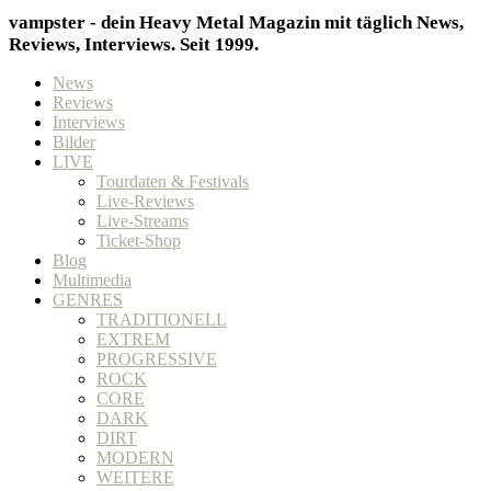
vampster - dein Heavy Metal Magazin mit täglich News,
Reviews, Interviews. Seit 1999.
News
Reviews
Interviews
Bilder
LIVE
Tourdaten & Festivals
Live-Reviews
Live-Streams
Ticket-Shop
Blog
Multimedia
GENRES
TRADITIONELL
EXTREM
PROGRESSIVE
ROCK
CORE
DARK
DIRT
MODERN
WEITERE