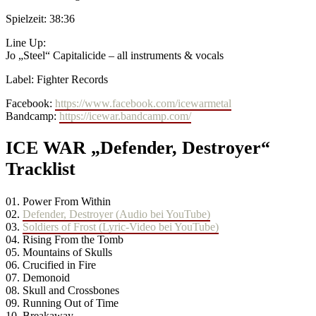
Spielzeit: 38:36
Line Up:
Jo „Steel“ Capitalicide – all instruments & vocals
Label: Fighter Records
Facebook:
https://www.facebook.com/icewarmetal
Bandcamp:
https://icewar.bandcamp.com/
ICE WAR „Defender, Destroyer“
Tracklist
01. Power From Within
02.
Defender, Destroyer (Audio bei YouTube)
03.
Soldiers of Frost (Lyric-Video bei YouTube)
04. Rising From the Tomb
05. Mountains of Skulls
06. Crucified in Fire
07. Demonoid
08. Skull and Crossbones
09. Running Out of Time
10. Breakaway