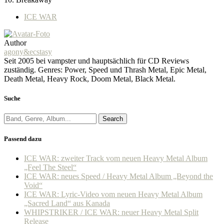
ICE WAR
Author
agony&ecstasy
Seit 2005 bei vampster und hauptsächlich für CD Reviews
zuständig. Genres: Power, Speed und Thrash Metal, Epic Metal,
Death Metal, Heavy Rock, Doom Metal, Black Metal.
Suche
Search
Passend dazu
ICE WAR: zweiter Track vom neuen Heavy Metal Album
„Feel The Steel“
ICE WAR: neues Speed / Heavy Metal Album „Beyond the
Void“
ICE WAR: Lyric-Video vom neuen Heavy Metal Album
„Sacred Land“ aus Kanada
WHIPSTRIKER / ICE WAR: neuer Heavy Metal Split
Release