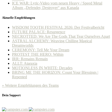
ICE WAR: Lyric-Video vom neuen Heavy / Speed Metal
Album „Defender, Destroyer“ aus Kanada
Aktuelle Empfehlungen
WISDOM TOOTH FESTIVAL 2026: Der Festivalbericht
FUTURE PALACE: Resurgence
NECROTTED: We Are The Gods That Tear Ourselves Apart
ASTRAL ALCHEMY: Weaving Chilling Magical
Dreamworlds
CEREMONY: Tell Me Your Dream
PROTEST THE HERO: Within
IRR: Remains Remain
ALLT: Ataraxia
MOTIONLESS IN WHITE: Decades
BRING ME THE HORIZON: Count Your Blessings |
Repented
» Weitere Empfehlungen des Teams
Dein Support