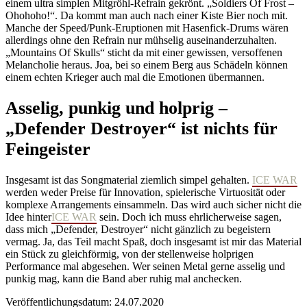
einem ultra simplen Mitgröhl-Refrain gekrönt. „Soldiers Of Frost –
Ohohoho!“. Da kommt man auch nach einer Kiste Bier noch mit.
Manche der Speed/Punk-Eruptionen mit Hasenfick-Drums wären
allerdings ohne den Refrain nur mühselig auseinanderzuhalten.
„Mountains Of Skulls“ sticht da mit einer gewissen, versoffenen
Melancholie heraus. Joa, bei so einem Berg aus Schädeln können
einem echten Krieger auch mal die Emotionen übermannen.
Asselig, punkig und holprig –
„Defender Destroyer“ ist nichts für
Feingeister
Insgesamt ist das Songmaterial ziemlich simpel gehalten.
ICE WAR
werden weder Preise für Innovation, spielerische Virtuosität oder
komplexe Arrangements einsammeln. Das wird auch sicher nicht die
Idee hinter
ICE WAR
sein. Doch ich muss ehrlicherweise sagen,
dass mich „Defender, Destroyer“ nicht gänzlich zu begeistern
vermag. Ja, das Teil macht Spaß, doch insgesamt ist mir das Material
ein Stück zu gleichförmig, von der stellenweise holprigen
Performance mal abgesehen. Wer seinen Metal gerne asselig und
punkig mag, kann die Band aber ruhig mal anchecken.
Veröffentlichungsdatum: 24.07.2020