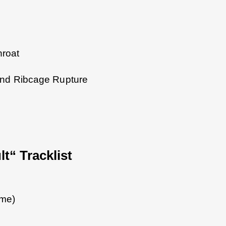
hroat
and Ribcage Rupture
“ Tracklist
ame)