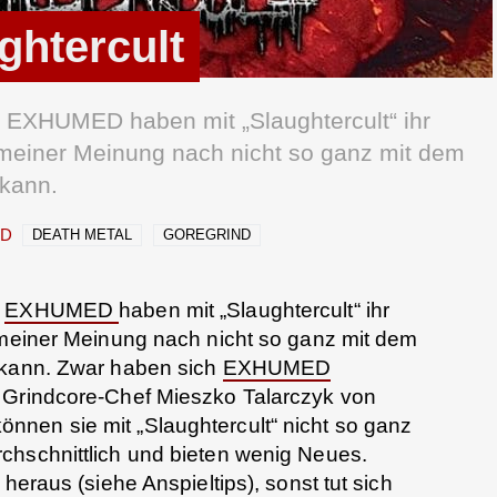
htercult
r EXHUMED haben mit „Slaughtercult“ ihr
s meiner Meinung nach nicht so ganz mit dem
 kann.
ED
DEATH METAL
GOREGRIND
r
EXHUMED
haben mit „Slaughtercult“ ihr
 meiner Meinung nach nicht so ganz mit dem
 kann. Zwar haben sich
EXHUMED
 Grindcore-Chef Mieszko Talarczyk von
nnen sie mit „Slaughtercult“ nicht so ganz
chschnittlich und bieten wenig Neues.
heraus (siehe Anspieltips), sonst tut sich