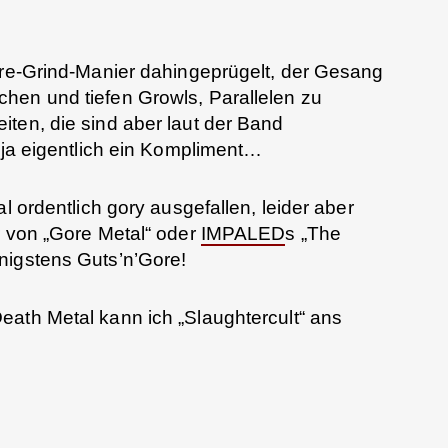
ore-Grind-Manier dahingeprügelt, der Gesang
hen und tiefen Growls, Parallelen zu
eiten, die sind aber laut der Band
n ja eigentlich ein Kompliment…
l ordentlich gory ausgefallen, leider aber
r von „Gore Metal“ oder
IMPALED
s „The
nigstens Guts’n’Gore!
eath Metal kann ich „Slaughtercult“ ans