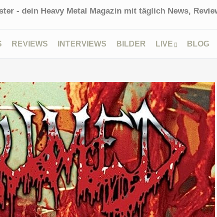
ter - dein Heavy Metal Magazin mit täglich News, Review
S
REVIEWS
INTERVIEWS
BILDER
LIVE
BLOG