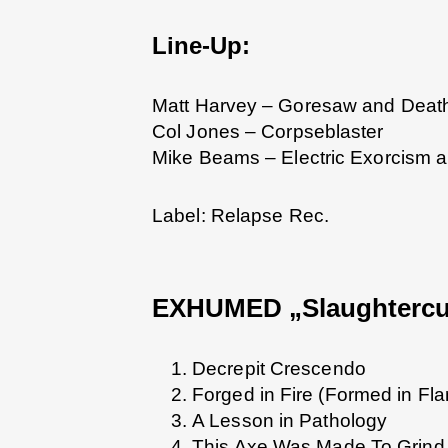
Line-Up:
Matt Harvey – Goresaw and Deat
Col Jones – Corpseblaster
Mike Beams – Electric Exorcism 
Label: Relapse Rec.
EXHUMED „Slaughtercult
Decrepit Crescendo
Forged in Fire (Formed in Fl
A Lesson in Pathology
This Axe Was Made To Grind