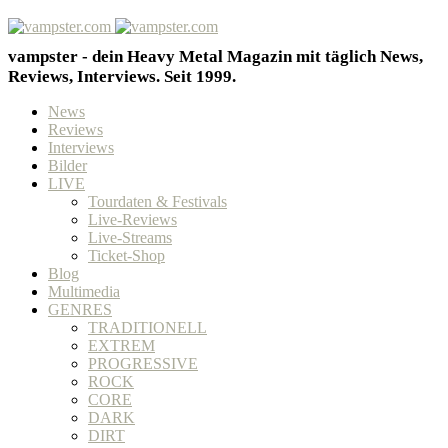
vampster - dein Heavy Metal Magazin mit täglich News,
Reviews, Interviews. Seit 1999.
News
Reviews
Interviews
Bilder
LIVE
Tourdaten & Festivals
Live-Reviews
Live-Streams
Ticket-Shop
Blog
Multimedia
GENRES
TRADITIONELL
EXTREM
PROGRESSIVE
ROCK
CORE
DARK
DIRT