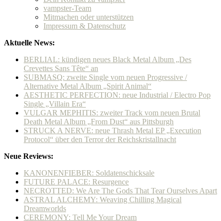
vampster-Team
Mitmachen oder unterstützen
Impressum & Datenschutz
Aktuelle News:
BERLIAL: kündigen neues Black Metal Album „Des
Crevettes Sans Tête“ an
SUBMASQ: zweite Single vom neuen Progressive /
Alternative Metal Album „Spirit Animal“
AESTHETIC PERFECTION: neue Industrial / Electro Pop
Single „Villain Era“
VULGAR MEPHITIS: zweiter Track vom neuen Brutal
Death Metal Album „From Dust“ aus Pittsburgh
STRUCK A NERVE: neue Thrash Metal EP „Execution
Protocol“ über den Terror der Reichskristallnacht
Neue Reviews:
KANONENFIEBER: Soldatenschicksale
FUTURE PALACE: Resurgence
NECROTTED: We Are The Gods That Tear Ourselves Apart
ASTRAL ALCHEMY: Weaving Chilling Magical
Dreamworlds
CEREMONY: Tell Me Your Dream