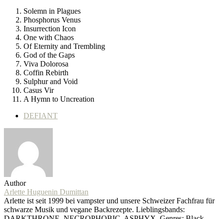
Solemn in Plagues
Phosphorus Venus
Insurrection Icon
One with Chaos
Of Eternity and Trembling
God of the Gaps
Viva Dolorosa
Coffin Rebirth
Sulphur and Void
Casus Vir
A Hymn to Uncreation
DEFIANT
Author
Arlette Huguenin Dumittan
Arlette ist seit 1999 bei vampster und unsere Schweizer Fachfrau für
schwarze Musik und vegane Backrezepte. Lieblingsbands:
DARKTHRONE, NECROPHOBIC, ASPHYX. Genres: Black