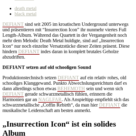
death metal
black metal
DEFIANT
sind seit 2005 im kroatischen Underground unterwegs
und präsentieren mit “Insurrection Icon” ihr nunmehr viertes Full
Length-Album. Während das Quartett in der Vergangenheit noch
mehr dem Melodic Death Metal huldigte, sind auf „Insurrection
Icon“ nur noch einzelne Versatzstücke dieser Zeiten präsent. Diese
hindern
DEFIANT
indes daran in komplett brutales Geholze
abzudriften.
DEFIANT setzen auf old schooligen Sound
Produktionstechnisch setzen
DEFIANT
auf ein relativ rohes, old
schooliges Klanggewand. Punkto Abwechslungsreichtum darf es
dann allerdings schon etwas
BEHEMOTH
sein und wenn sich
DEFIANT
gerade schwarzmetallisch fühlen, erinnern die
Harmonien gar an
NAGLFAR
. Als Anspieltipp empfiehlt sich das
schwarzmetallische „Coffin Rebirth“, da man hier
DEFIANT
die
musikalische Leidenschaft am besten anmerkt.
„Insurrection Icon“ ist ein solides
Album