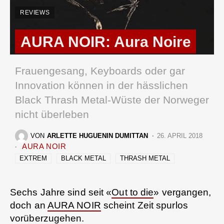
REVIEWS
AURA NOIR: Aura Noire
Frauengesang, Keyboards oder gar
Innovation können in der hässlichen
Black Thrash Metal-Wüste der Norweger
nicht überleben
VON
ARLETTE HUGUENIN DUMITTAN
26. APRIL 2018
AURA NOIR
EXTREM
BLACK METAL
THRASH METAL
Sechs Jahre sind seit «
Out to die
» vergangen,
doch an
AURA NOIR
scheint Zeit spurlos
vorüberzugehen.