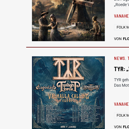
„Roede V
VANAHE
FOLK 
VON
FL
NEWS
TYR: „
TYR geh
Das Mott
VANAH
FOLK 
VON
FL