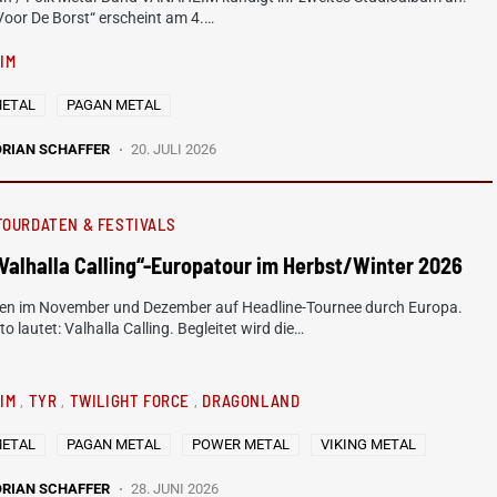
oor De Borst“ erscheint am 4.…
IM
METAL
PAGAN METAL
ORIAN SCHAFFER
20. JULI 2026
TOURDATEN & FESTIVALS
Valhalla Calling“-Europatour im Herbst/Winter 2026
en im November und Dezember auf Headline-Tournee durch Europa.
o lautet: Valhalla Calling. Begleitet wird die…
EIM
TYR
TWILIGHT FORCE
DRAGONLAND
METAL
PAGAN METAL
POWER METAL
VIKING METAL
ORIAN SCHAFFER
28. JUNI 2026