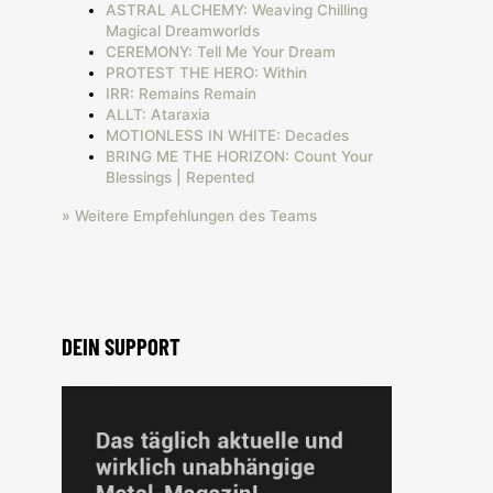
ASTRAL ALCHEMY: Weaving Chilling
Magical Dreamworlds
CEREMONY: Tell Me Your Dream
PROTEST THE HERO: Within
IRR: Remains Remain
ALLT: Ataraxia
MOTIONLESS IN WHITE: Decades
BRING ME THE HORIZON: Count Your
Blessings | Repented
» Weitere Empfehlungen des Teams
DEIN SUPPORT