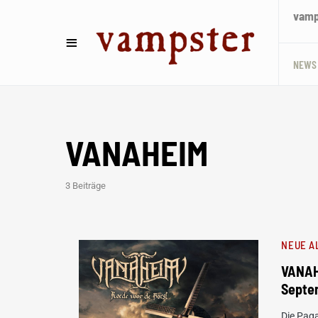
vamps
NEWS
VANAHEIM
3 Beiträge
NEUE A
VANAH
Septe
Die Pag