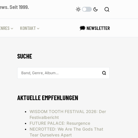
ws. Seit 1999.
ENRES
KONTAKT
🗯 NEWSLETTER
SUCHE
AKTUELLE EMPFEHLUNGEN
WISDOM TOOTH FESTIVAL 2026: Der
Festivalbericht
FUTURE PALACE: Resurgence
NECROTTED: We Are The Gods That
Tear Ourselves Apart