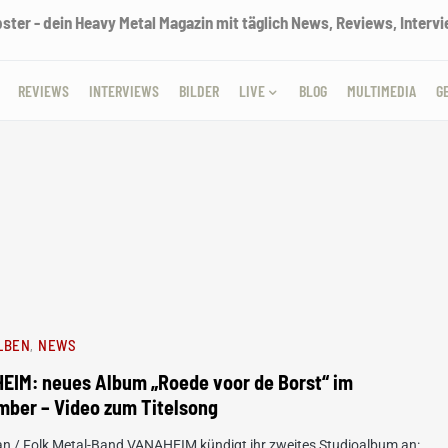
ter - dein Heavy Metal Magazin mit täglich News, Reviews, Intervie
REVIEWS
INTERVIEWS
BILDER
LIVE
BLOG
MULTIMEDIA
G
LBEN
NEWS
EIM: neues Album „Roede voor de Borst“ im
mber – Video zum Titelsong
an / Folk Metal-Band VANAHEIM kündigt ihr zweites Studioalbum an: