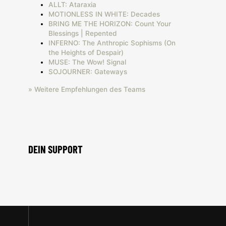
ALLT: Ataraxia
MOTIONLESS IN WHITE: Decades
BRING ME THE HORIZON: Count Your
Blessings | Repented
INFERNO: The Anthropic Sophisms (On
the Heights of Despair)
MUSE: The Wow! Signal
SOJOURNER: Gateways
» Weitere Empfehlungen des Teams
DEIN SUPPORT