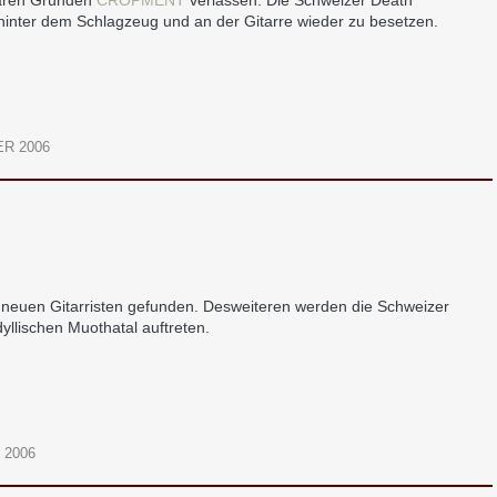
iären Gründen
CROPMENT
verlassen. Die Schweizer Death
 hinter dem Schlagzeug und an der Gitarre wieder zu besetzen.
R 2006
euen Gitarristen gefunden. Desweiteren werden die Schweizer
lischen Muothatal auftreten.
 2006