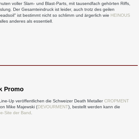
uten voller Slam- und Blast-Parts, mit tausendfach gehörten Riffs,
ung. Der Gesamteindruck ist leider, auch trotz des geilen
adsoil" ist bestimmt nicht so schlimm und ärgerlich wie
HEINOUS
les anderes als essentiell.
ck Promo
Line-Up veröffentlichen die Schweizer Death Metaller
CROPMENT
on Mike Majewski (
DEVOURMENT
), bestellt werden kann die
e-Site der Band
.