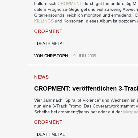
ballern sich
CROPMENT
durch gut fünfunddreißig Min
üblem Frognoise-Gegurgel und viel zu wenig Abwechsl
Gitarrensounds, reichlich monoton und ermüdend. "De
KILLINGS
und Konsorten, dieses Album ist trotzdem al
CROPMENT
DEATH METAL
VON
CHRISTOPH
9. JULI 2009
NEWS
CROPMENT: veröffentlichen 3-Tra
Vier Jahr nach "Spiral of Violence" und Wechseln im 
nun eine 3-Track Promo. Das Coverartwork stammt v
Scheibe bei cropment@gmx.net oder auf der
Myspac
CROPMENT
DEATH METAL