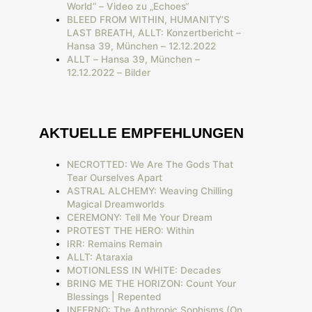
World“ – Video zu „Echoes“
BLEED FROM WITHIN, HUMANITY’S
LAST BREATH, ALLT: Konzertbericht –
Hansa 39, München – 12.12.2022
ALLT – Hansa 39, München –
12.12.2022 – Bilder
AKTUELLE EMPFEHLUNGEN
NECROTTED: We Are The Gods That
Tear Ourselves Apart
ASTRAL ALCHEMY: Weaving Chilling
Magical Dreamworlds
CEREMONY: Tell Me Your Dream
PROTEST THE HERO: Within
IRR: Remains Remain
ALLT: Ataraxia
MOTIONLESS IN WHITE: Decades
BRING ME THE HORIZON: Count Your
Blessings | Repented
INFERNO: The Anthropic Sophisms (On