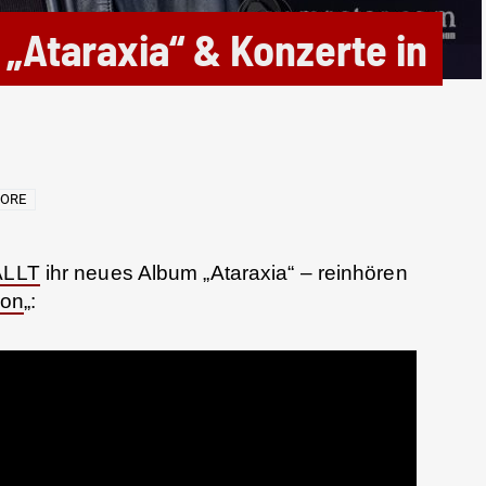
„Ataraxia“ & Konzerte in
ORE
ALLT
ihr neues Album „Ataraxia“ – reinhören
lon
„: