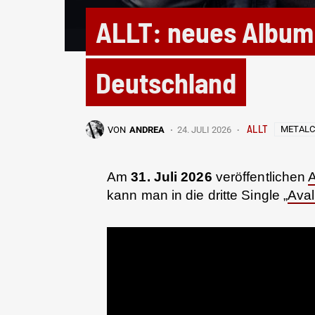
ALLT: neues Album 
Deutschland
ALLT
METALC
VON
ANDREA
24. JULI 2026
Am
31. Juli 2026
veröffentlichen
kann man in die dritte Single „
Ava