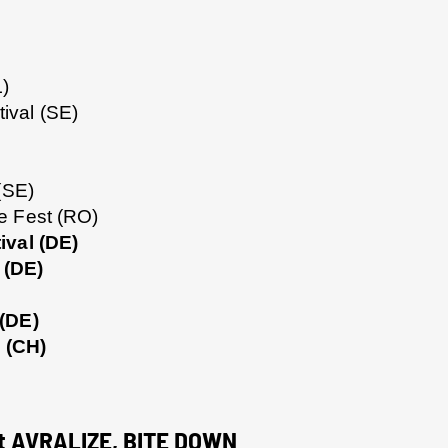
L)
ival (SE)
(SE)
e Fest (RO)
ival (DE)
 (DE)
 (DE)
 (CH)
t AVRALIZE, BITE DOWN