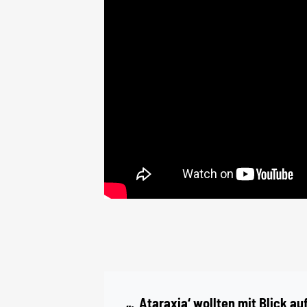
„‚Ataraxia‘ wollten mit Blick au