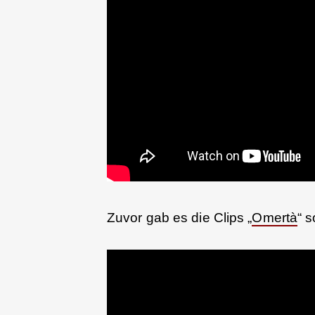
Zuvor gab es die Clips „
Omertà
“ s