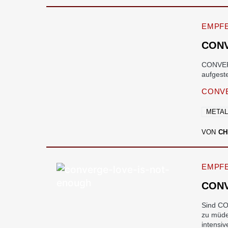
EMPF
CONV
CONVERGE
aufgeste
CONV
META
VON
CH
EMPF
CONV
Sind CO
zu müde
intensiv