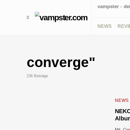
vampster - de
NEWS
REVI
converge"
236 Beiträge
NEWS
NEKO
Albu
Mit „Con