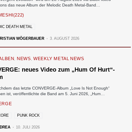
ions das neue Album der Melodic Death Metal-Band…
ESHI(222)
IC DEATH METAL
RISTIAN WÖGERBAUER
3. AUGUST 2026
ALBEN
NEWS
WEEKLY METAL NEWS
ERGE: neues Video zum „Hum Of Hurt“-
m
chdem das letzte CONVERGE-Album „Love Is Not Enough“
nen ist, veröffentlichte die Band am 5. Juni 2026, „Hum…
ERGE
CORE
PUNK ROCK
DREA
10. JULI 2026