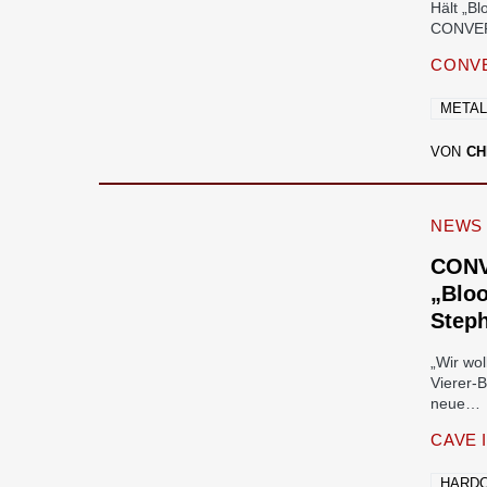
Hält „B
CONVER
CONV
META
VON
CH
NEWS
CONV
„Blo
Step
„Wir wo
Vierer-
neue…
CAVE 
HARD