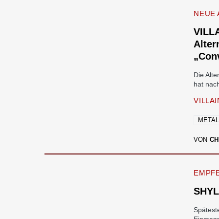
NEUE 
VILL
Alter
„Con
Die Alt
hat nac
VILLA
META
VON
CH
EMPF
SHYL
Spätest