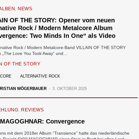
ALBEN
NEWS
AIN OF THE STORY: Opener vom neuen
native Rock / Modern Metalcore Album
vergence: Two Minds In One“ als Video
ernative Rock / Modern Metalcore-Band VILLAIN OF THE STORY
h „The Love You Took Away“ und…
IN OF THE STORY
LCORE
ALTERNATIVE ROCK
RISTIAN WÖGERBAUER
3. OKTOBER 2025
EHLUNG
REVIEWS
MAGOGHNAR: Convergence
ens mit dem 2018er Album “Transience” hatte das niederländische