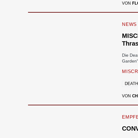
VON
FL
NEWS
MISC
Thra
Die Dea
Garden“
MISC
DEATH
VON
CH
EMPF
CONV