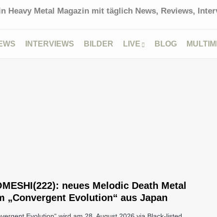
in Heavy Metal Magazin mit täglich News, Reviews, Interv
EWS
INTERVIEWS
BILDER
LIVE
BLOG
MULTIM
MESHI(222): neues Melodic Death Metal
m „Convergent Evolution“ aus Japan
vergent Evolution“ wird am 28. August 2026 via Black-listed