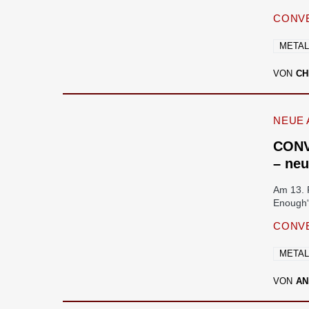
CONV
META
VON
CH
NEUE 
CONV
– ne
Am 13. 
Enough“
CONV
META
VON
AN