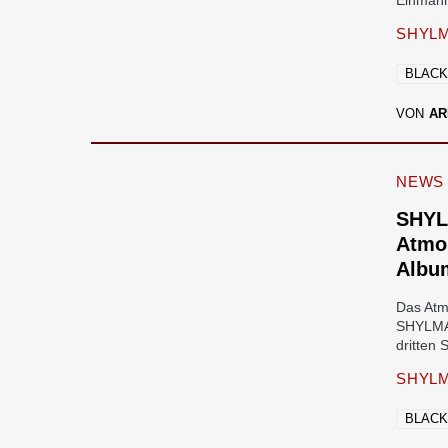
Einmann
SHYL
BLACK
VON
AR
NEWS
SHYL
Atmos
Albu
Das Atm
SHYLMAG
dritten
SHYL
BLACK