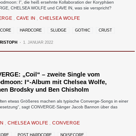
loodmoon: I“, die heiß ersehnte Kollaboration der Koryphäen
GE, CHELSEA WOLFE und CAVE IN, was sie verspricht?
ERGE
CAVE IN
CHELSEA WOLFE
LCORE
HARDCORE
SLUDGE
GOTHIC
CRUST
RISTOPH
1. JANUAR 2022
ERGE: „Coil“ – zweite Single vom
odmoon: I“-Album mit Chelsea Wolfe,
hen Brodsky und Ben Chisholm
llten etwas Größeres machen als typische Converge-Songs in einer
Besetzung“, sagt CONVERGE-Sänger Jacob Bannon über das
IN
CHELSEA WOLFE
CONVERGE
CORE
POST HARDCORE
NOISECORE