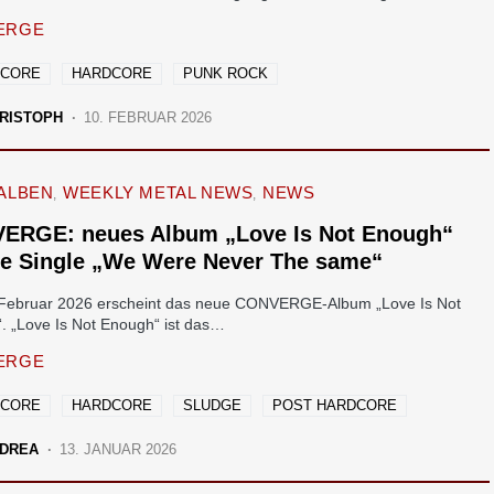
ERGE
LCORE
HARDCORE
PUNK ROCK
RISTOPH
10. FEBRUAR 2026
ALBEN
WEEKLY METAL NEWS
NEWS
ERGE: neues Album „Love Is Not Enough“
ue Single „We Were Never The same“
Februar 2026 erscheint das neue CONVERGE-Album „Love Is Not
. „Love Is Not Enough“ ist das…
ERGE
LCORE
HARDCORE
SLUDGE
POST HARDCORE
DREA
13. JANUAR 2026