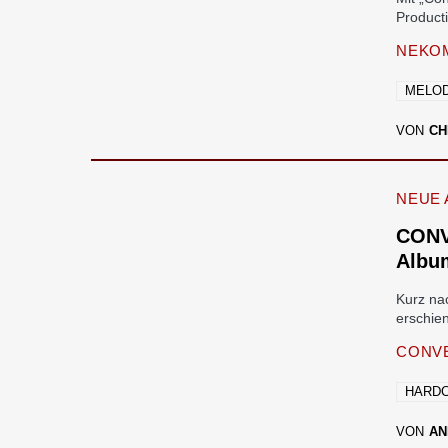
Product
NEKOM
MELOD
VON
CH
NEUE 
CONV
Albu
Kurz na
erschie
CONV
HARD
VON
AN