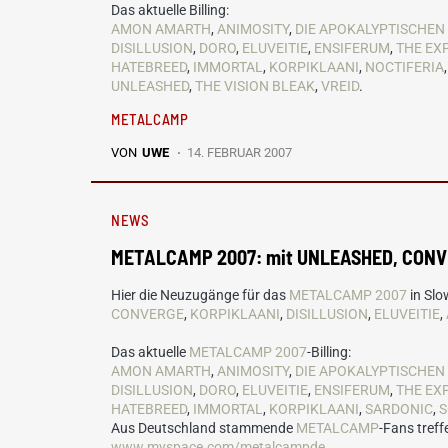
Das aktuelle Billing:
AMON AMARTH
,
ANIMOSITY
,
DIE APOKALYPTISCHEN
DISILLUSION
,
DORO
,
ELUVEITIE
,
ENSIFERUM
,
THE EX
HATEBREED
,
IMMORTAL
,
KORPIKLAANI
,
NOCTIFERIA
UNLEASHED
,
THE VISION BLEAK
,
VREID
.
METALCAMP
VON
UWE
14. FEBRUAR 2007
NEWS
METALCAMP 2007: mit UNLEASHED, CONV
Hier die Neuzugänge für das
METALCAMP 2007
in Slo
CONVERGE
,
KORPIKLAANI
,
DISILLUSION
,
ELUVEITIE
,
Das aktuelle
METALCAMP 2007
-Billing:
AMON AMARTH
,
ANIMOSITY
,
DIE APOKALYPTISCHEN
DISILLUSION
,
DORO
,
ELUVEITIE
,
ENSIFERUM
,
THE EX
HATEBREED
,
IMMORTAL
,
KORPIKLAANI
,
SARDONIC
,
Aus Deutschland stammende
METALCAMP
-Fans treff
www.myspace.com/metalcampde
.