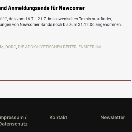
und Anmeldungsende für Newcomer
007
, das vom 16.7. - 21.7. im slowenischen Tolmin stattfindet,
werbungen von Newcomer Bands noch bis zum 31.12.06 angenommen.
OM
,
DORO
,
DIE APOKALYPTISCHEN REITER
,
ENSIFERUM
,
Impressum /
Kontakt
Newsletter
Datenschutz