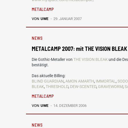
METALCAMP
VON
UWE
29. JANUAR 2007
NEWS
METALCAMP 2007: mit THE VISION BLEAK
Die Gothic-Metaller von
THE VISION BLEAK
und die De
bestätigt.
Das aktuelle Billing:
BLIND GUARDIAN
,
AMON AMARTH
,
IMMORTAL
,
SOD
BLEAK
,
THRESHOLD
,
DEW-SCENTED
,
GRAVEWORM
;
S
METALCAMP
VON
UWE
14. DEZEMBER 2006
NEWS