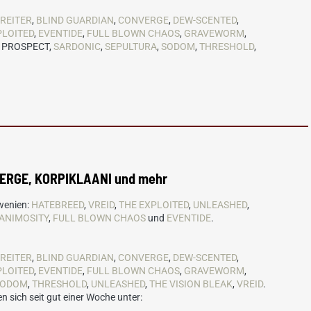
 REITER
,
BLIND GUARDIAN
,
CONVERGE
,
DEW-SCENTED
,
PLOITED
,
EVENTIDE
,
FULL BLOWN CHAOS
,
GRAVEWORM
,
, PROSPECT,
SARDONIC
,
SEPULTURA
,
SODOM
,
THRESHOLD
,
ERGE, KORPIKLAANI und mehr
wenien:
HATEBREED
,
VREID
,
THE EXPLOITED
,
UNLEASHED
,
ANIMOSITY
,
FULL BLOWN CHAOS
und
EVENTIDE
.
 REITER
,
BLIND GUARDIAN
,
CONVERGE
,
DEW-SCENTED
,
PLOITED
,
EVENTIDE
,
FULL BLOWN CHAOS
,
GRAVEWORM
,
SODOM
,
THRESHOLD
,
UNLEASHED
,
THE VISION BLEAK
,
VREID
.
en sich seit gut einer Woche unter: