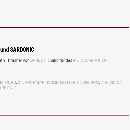
 und SARDONIC
ath Thrasher von
SARDONIC
sind für das
METALCAMP 2007
OM
,
DORO
,
DIE APOKALYPTISCHEN REITER
,
ENSIFERUM
,
THE VISION
ARDONIC
.