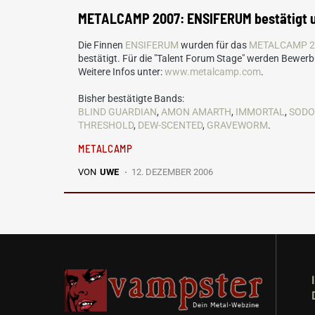
METALCAMP 2007: ENSIFERUM bestätigt 
Die Finnen
ENSIFERUM
wurden für das
METALCAMP 2
bestätigt. Für die "Talent Forum Stage" werden Be
Weitere Infos unter:
www.metalcamp.com
.
Bisher bestätigte Bands:
BLIND GUARDIAN
,
AMON AMARTH
,
IMMORTAL
,
SOD
THRESHOLD
,
DEW-SCENTED
,
GRAVEWORM
.
METALCAMP
VON
UWE
12. DEZEMBER 2006