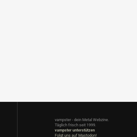
vampster - dein Metal Webzine.
Täglich frisch seit 1999.
vampster unterstützen
Folgt uns auf Mastodon!