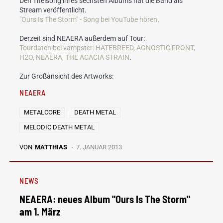
Den Titelsong ihres sechsten Albums hat die Band als
Stream veröffentlicht.
"Ours Is The Storm" - Song bei YouTube hören
.
Derzeit sind NEAERA außerdem auf Tour:
Tourdaten bei vampster: HATEBREED, AGNOSTIC FRONT,
H2O, NEAERA, THE ACACIA STRAIN
.
Zur Großansicht des Artworks:
NEAERA
METALCORE
DEATH METAL
MELODIC DEATH METAL
VON
MATTHIAS
7. JANUAR 2013
NEWS
NEAERA: neues Album "Ours Is The Storm"
am 1. März