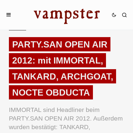
NEWS
PARTY.SAN OPEN AIR
2012: mit IMMORTAL,
TANKARD, ARCHGOAT,
NOCTE OBDUCTA
IMMORTAL sind Headliner beim
PARTY.SAN OPEN AIR 2012. Außerdem
wurden bestätigt: TANKARD,