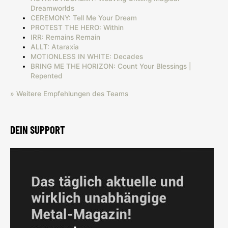
Dreamworlds
CEREMONY: Tell Me Your Dream
PROTEST THE HERO: Within
IRR: Remains Remain
ALLT: Ataraxia
MOTIONLESS IN WHITE: Decades
BRING ME THE HORIZON: Count Your Blessings |
Repented
» Weitere Empfehlungen des Teams
DEIN SUPPORT