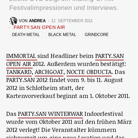
Festivalimpressionen und Interviews.
VON
ANDREA
12. SEPTEMBER 2011
PARTY.SAN OPEN AIR
DEATH METAL
BLACK METAL
GRINDCORE
IMMORTAL
sind Headliner beim
PARTY.SAN
OPEN AIR
2012. Außerdem wurden bestätigt:
TANKARD
,
ARCHGOAT
,
NOCTE OBDUCTA
. Das
PARTY.SAN 2012 findet vom 9. bis 11. August
2012 in Schlotheim statt, der
Kartenvorverkauf beginnt am 1. Oktober 2011.
Das
PARTY.SAN WINTERWAR
Indoorfestival
wurde vom Oktober 2011 auf den frühen März
2012 verlegt! Die Veranstalter kümmern
sichzurzeit um eine neue Location und das