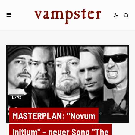
NEWS
MASTERPLAN: "Novum
Initium" – neuer Song "The