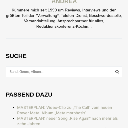
ANDREA
Kümmere mich seit 1999 um Reviews, Interviews und den
größten Teil der *Verwaltung*, Telefon-Dienst, Beschwerdestelle,
Versandabteilung, Ansprechpartner für alles,
Redaktionskonferenz-Köchin...
SUCHE
PASSEND DAZU
MASTERPLAN: Video-Clip zu „The Call“ vom neuen
Power Metal Album „Metalmorphosis“
MASTERPLAN: neuer Song „Rise Again“ nach mehr als
zehn Jahren