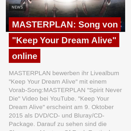
NEWS
MASTERPLAN: Song von
"Keep Your Dream Alive"
online
MASTERPLAN bewerben ihr Livealbum
"Keep Your Dream Alive" mit einem
Vorab-Song:MASTERPLAN "Spirit Never
Die" Video bei YouTube. "Keep Your
Dream Alive" erscheint am 9. Oktober
2015 als DVD/CD- und Bluray/CD-
Package. Darauf zu sehen sind die